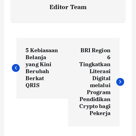
Editor Team
P
5 Kebiasaan
BRI Region
o
Belanja
6
yang Kini
Tingkatkan
s
Berubah
Literasi
Berkat
Digital
t
QRIS
melalui
Program
Pendidikan
n
Crypto bagi
Pekerja
a
v