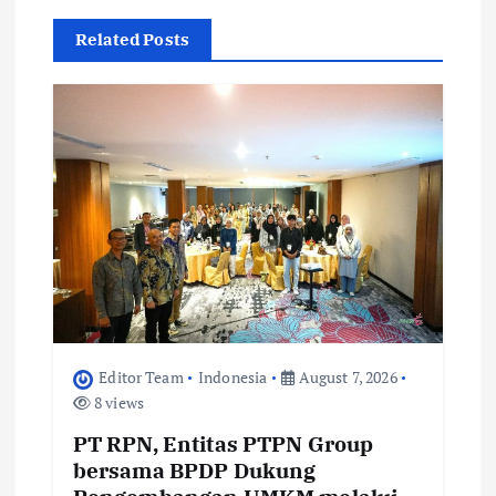
i
Related Posts
g
a
t
i
o
n
Editor Team
Indonesia
August 7, 2026
8 views
PT RPN, Entitas PTPN Group
bersama BPDP Dukung