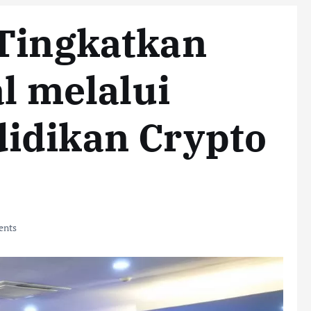
 Tingkatkan
al melalui
idikan Crypto
nts