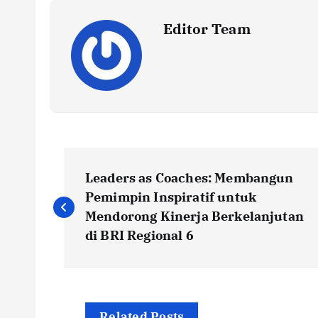
Editor Team
P
Leaders as Coaches: Membangun
o
Pemimpin Inspiratif untuk
Mendorong Kinerja Berkelanjutan
s
di BRI Regional 6
t
Related Posts