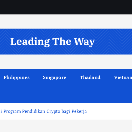
Philippines
Singapore
Thailand
Vietna
ui Program Pendidikan Crypto bagi Pekerja