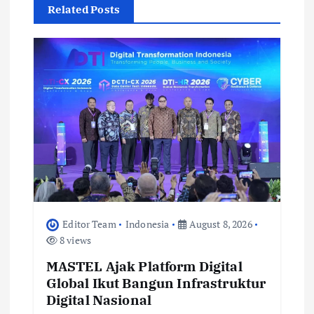
Related Posts
g
a
t
i
o
n
Editor Team
Indonesia
August 8, 2026
8 views
MASTEL Ajak Platform Digital
Global Ikut Bangun Infrastruktur
Digital Nasional