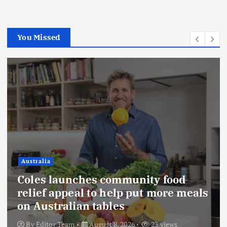
You Missed
Indonesia
Didukung Sri Sultan Hamengku
Buwono X, Jasa Marga Percepat
Pengembangan Akses Bokoharjo
Tol Jogja-Solo untuk Dukung
Konektivitas DIY
By
Editor Team
August 8, 2026
36 views