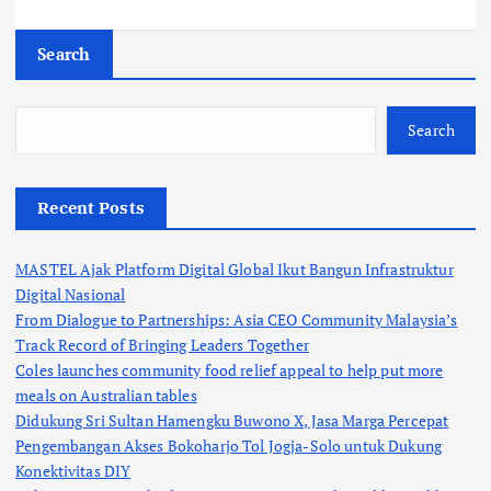
Search
Search
Recent Posts
MASTEL Ajak Platform Digital Global Ikut Bangun Infrastruktur
Digital Nasional
From Dialogue to Partnerships: Asia CEO Community Malaysia’s
Track Record of Bringing Leaders Together
Coles launches community food relief appeal to help put more
meals on Australian tables
Didukung Sri Sultan Hamengku Buwono X, Jasa Marga Percepat
Pengembangan Akses Bokoharjo Tol Jogja-Solo untuk Dukung
Konektivitas DIY