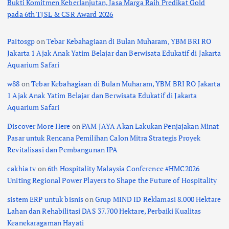
Bukti Komitmen Keberlanjutan, Jasa Marga Raih Predikat Gold
pada 6th TJSL & CSR Award 2026
Paitosgp
on
Tebar Kebahagiaan di Bulan Muharam, YBM BRI RO
Jakarta 1 Ajak Anak Yatim Belajar dan Berwisata Edukatif di Jakarta
Aquarium Safari
w88
on
Tebar Kebahagiaan di Bulan Muharam, YBM BRI RO Jakarta
1 Ajak Anak Yatim Belajar dan Berwisata Edukatif di Jakarta
Aquarium Safari
Discover More Here
on
PAM JAYA Akan Lakukan Penjajakan Minat
Pasar untuk Rencana Pemilihan Calon Mitra Strategis Proyek
Revitalisasi dan Pembangunan IPA
cakhia tv
on
6th Hospitality Malaysia Conference #HMC2026
Uniting Regional Power Players to Shape the Future of Hospitality
sistem ERP untuk bisnis
on
Grup MIND ID Reklamasi 8.000 Hektare
Lahan dan Rehabilitasi DAS 37.700 Hektare, Perbaiki Kualitas
Keanekaragaman Hayati