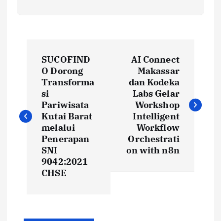
P
SUCOFIND
AI Connect
o
O Dorong
Makassar
Transforma
dan Kodeka
s
si
Labs Gelar
Pariwisata
Workshop
t
Kutai Barat
Intelligent
melalui
Workflow
Penerapan
Orchestrati
n
SNI
on with n8n
9042:2021
a
CHSE
v
i