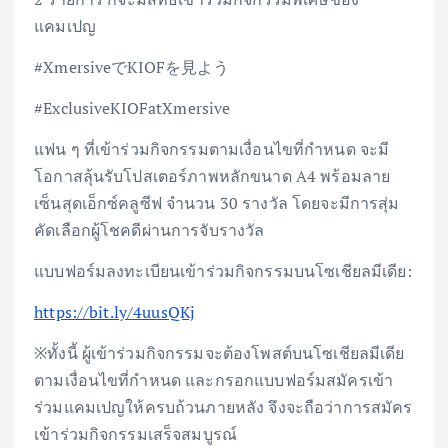
แคมเปญ
#XmersiveでKIOFを見よう
#ExclusiveKIOFatXmersive
แฟน ๆ ที่เข้าร่วมกิจกรรมตามเงื่อนไขที่กำหนด จะมี
โอกาสลุ้นรับโปสเตอร์ภาพหลักขนาด A4 พร้อมลาย
เซ็นสุดเอ็กซ์คลูซีฟ จำนวน 30 รางวัล โดยจะมีการสุ่ม
คัดเลือกผู้โชคดีผ่านการจับรางวัล
แบบฟอร์มลงทะเบียนเข้าร่วมกิจกรรมบนโซเชียลมีเดีย:
https://bit.ly/4uusQKj
※ทั้งนี้ ผู้เข้าร่วมกิจกรรมจะต้องโพสต์บนโซเชียลมีเดีย
ตามเงื่อนไขที่กำหนด และกรอกแบบฟอร์มสมัครเข้า
ร่วมแคมเปญให้ครบถ้วนภายหลัง จึงจะถือว่าการสมัคร
เข้าร่วมกิจกรรมเสร็จสมบูรณ์