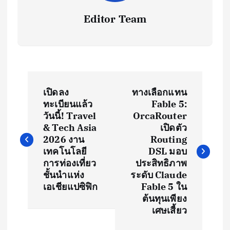
Editor Team
P
เปิดลง
ทางเลือกแทน
o
ทะเบียนแล้ว
Fable 5:
วันนี้! Travel
OrcaRouter
s
& Tech Asia
เปิดตัว
2026 งาน
Routing
t
เทคโนโลยี
DSL มอบ
การท่องเที่ยว
ประสิทธิภาพ
ชั้นนำแห่ง
ระดับ Claude
n
เอเชียแปซิฟิก
Fable 5 ใน
ต้นทุนเพียง
a
เศษเสี้ยว