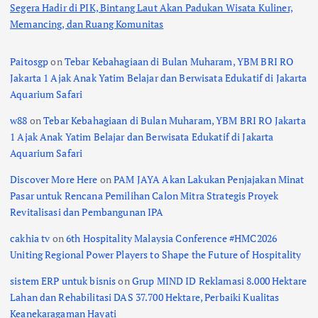
Segera Hadir di PIK, Bintang Laut Akan Padukan Wisata Kuliner,
Memancing, dan Ruang Komunitas
Paitosgp
on
Tebar Kebahagiaan di Bulan Muharam, YBM BRI RO
Jakarta 1 Ajak Anak Yatim Belajar dan Berwisata Edukatif di Jakarta
Aquarium Safari
w88
on
Tebar Kebahagiaan di Bulan Muharam, YBM BRI RO Jakarta
1 Ajak Anak Yatim Belajar dan Berwisata Edukatif di Jakarta
Aquarium Safari
Discover More Here
on
PAM JAYA Akan Lakukan Penjajakan Minat
Pasar untuk Rencana Pemilihan Calon Mitra Strategis Proyek
Revitalisasi dan Pembangunan IPA
cakhia tv
on
6th Hospitality Malaysia Conference #HMC2026
Uniting Regional Power Players to Shape the Future of Hospitality
sistem ERP untuk bisnis
on
Grup MIND ID Reklamasi 8.000 Hektare
Lahan dan Rehabilitasi DAS 37.700 Hektare, Perbaiki Kualitas
Keanekaragaman Hayati