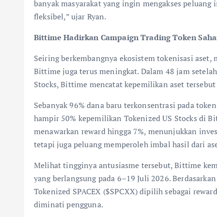
banyak masyarakat yang ingin mengakses peluang i
fleksibel,” ujar Ryan.
Bittime Hadirkan Campaign Trading Token Sah
Seiring berkembangnya ekosistem tokenisasi aset, 
Bittime juga terus meningkat. Dalam 48 jam setelah
Stocks, Bittime mencatat kepemilikan aset tersebu
Sebanyak 96% dana baru terkonsentrasi pada tokeni
hampir 50% kepemilikan Tokenized US Stocks di Bit
menawarkan reward hingga 7%, menunjukkan investo
tetapi juga peluang memperoleh imbal hasil dari aset
Melihat tingginya antusiasme tersebut, Bittime 
yang berlangsung pada 6–19 Juli 2026. Berdasarka
Tokenized SPACEX ($SPCXX) dipilih sebagai reward
diminati pengguna.