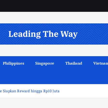
Philippines
Singapore
Thailand
Vietna
e Siapkan Reward hingga Rp10 Juta