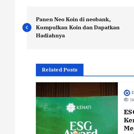
P
Panen Neo Koin di neobank,
o
Kumpulkan Koin dan Dapatkan
Hadiahnya
s
t
Related Posts
n
E
a
16
v
ES
Ke
i
Me