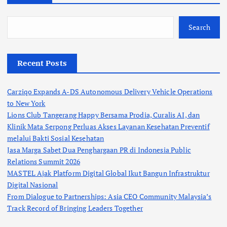
Search
Recent Posts
Carziqo Expands A-DS Autonomous Delivery Vehicle Operations
to New York
Lions Club Tangerang Happy Bersama Prodia, Curalis AI, dan
Klinik Mata Serpong Perluas Akses Layanan Kesehatan Preventif
melalui Bakti Sosial Kesehatan
Jasa Marga Sabet Dua Penghargaan PR di Indonesia Public
Relations Summit 2026
MASTEL Ajak Platform Digital Global Ikut Bangun Infrastruktur
Digital Nasional
From Dialogue to Partnerships: Asia CEO Community Malaysia’s
Track Record of Bringing Leaders Together