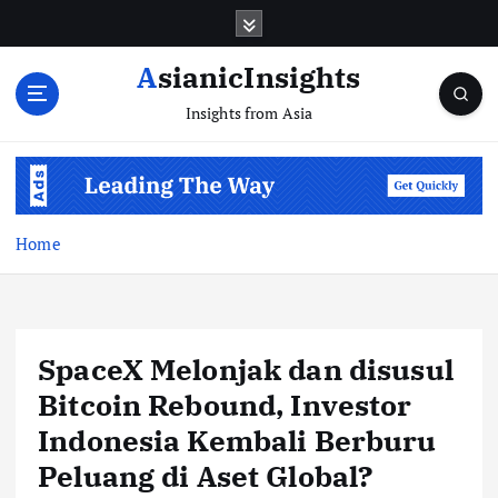
Skip
to
content
AsianicInsights
Insights from Asia
Home
SpaceX Melonjak dan disusul
Bitcoin Rebound, Investor
Indonesia Kembali Berburu
Peluang di Aset Global?