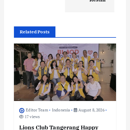
v
i
Related Posts
g
a
t
i
o
n
Editor Team
Indonesia
August 8, 2026
17 views
Lions Club Tangerang Happy