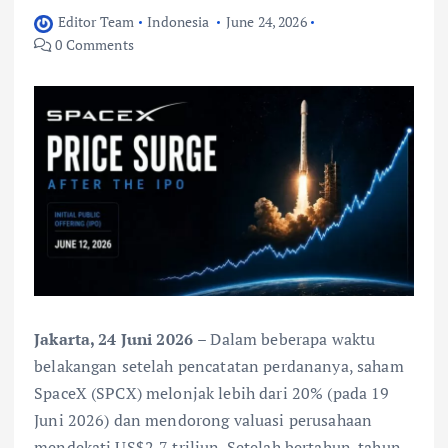
Editor Team
Indonesia
June 24, 2026
0 Comments
Jakarta, 24 Juni 2026
– Dalam beberapa waktu
belakangan setelah pencatatan perdananya, saham
SpaceX (SPCX) melonjak lebih dari 20% (pada 19
Juni 2026) dan mendorong valuasi perusahaan
mendekati US$2,7 triliun. Setelah bertahun-tahun