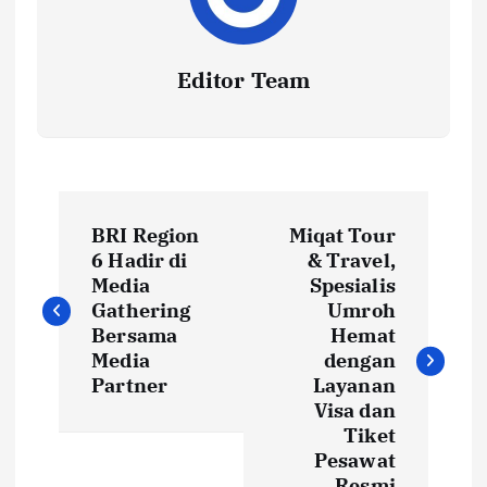
Editor Team
P
BRI Region
Miqat Tour
o
6 Hadir di
& Travel,
Media
Spesialis
s
Gathering
Umroh
Bersama
Hemat
t
Media
dengan
Partner
Layanan
Visa dan
n
Tiket
Pesawat
a
Resmi