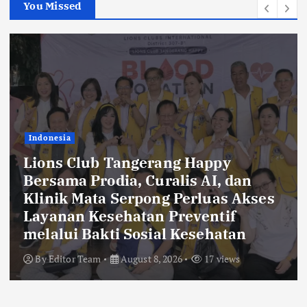
You Missed
Indonesia
Jasa Marga Sabet Dua Penghargaan
PR di Indonesia Public Relations
Summit 2026
By
Editor Team
August 8, 2026
19 views