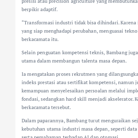
presisi atau precision agriculture yang membutu
berpikir adaptif.
“Transformasi industri tidak bisa dihindari. Karen
yang siap menghadapi perubahan, menguasai teknolog
berkacamata itu.
Selain penguatan kompetensi teknis, Bambang juga
utama dalam membangun talenta masa depan.
Ia mengatakan proses rekrutmen yang dilangsungka
indeks prestasi atau sertifikat kompetensi, namun j
kemampuan menyelesaikan persoalan melalui imple
fondasi, sedangkan hard skill menjadi akselerator. K
berkacamata tersebut.
Dalam paparannya, Bambang turut menguraikan sej
kebutuhan utama industri masa depan, seperti data an
serta pemahaman terhadap AI dan otomasi.