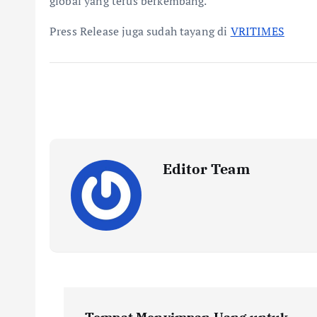
global yang terus berkembang.
Press Release juga sudah tayang di
VRITIMES
Editor Team
P