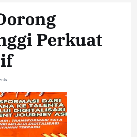
Dorong
nggi Perkuat
if
nts