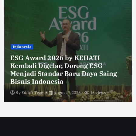
Indonesia
ESG Award 2026 by KEHATI
R
Kembali Digelar, Dorong ESG
D
Menjadi Standar Baru Daya Saing
L
Bisnis Indonesia
G
By
Editor Team
August 7, 2026
16 views