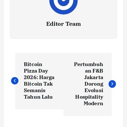
Editor Team
P
Bitcoin
Pertumbuh
o
Pizza Day
an F&B
2026: Harga
Jakarta
s
Bitcoin Tak
Dorong
Semanis
Evolusi
t
Tahun Lalu
Hospitality
Modern
n