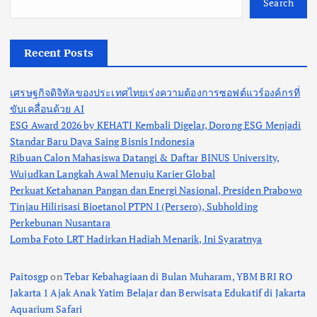
Search
Recent Posts
เศรษฐกิจดิจิทัลของประเทศไทยเร่งความต้องการซอฟต์แวร์องค์กรที่
ขับเคลื่อนด้วย AI
ESG Award 2026 by KEHATI Kembali Digelar, Dorong ESG Menjadi
Standar Baru Daya Saing Bisnis Indonesia
Ribuan Calon Mahasiswa Datangi & Daftar BINUS University,
Wujudkan Langkah Awal Menuju Karier Global
Perkuat Ketahanan Pangan dan Energi Nasional, Presiden Prabowo
Tinjau Hilirisasi Bioetanol PTPN I (Persero), Subholding
Perkebunan Nusantara
Lomba Foto LRT Hadirkan Hadiah Menarik, Ini Syaratnya
Paitosgp
on
Tebar Kebahagiaan di Bulan Muharam, YBM BRI RO
Jakarta 1 Ajak Anak Yatim Belajar dan Berwisata Edukatif di Jakarta
Aquarium Safari