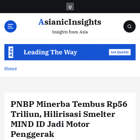
Skip
to
content
AsianicInsights
Insights from Asia
Home
PNBP Minerba Tembus Rp56
Triliun, Hilirisasi Smelter
MIND ID Jadi Motor
Penggerak