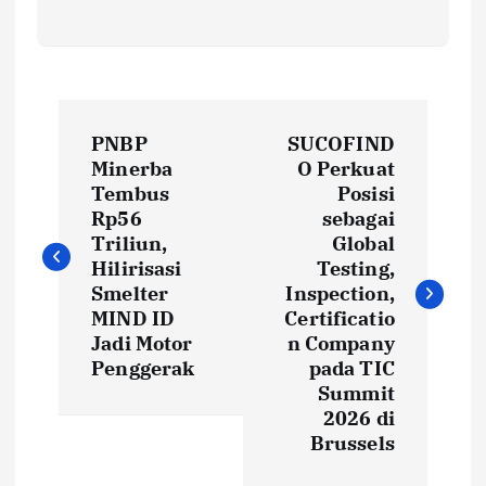
P
PNBP
SUCOFIND
o
Minerba
O Perkuat
Tembus
Posisi
s
Rp56
sebagai
Triliun,
Global
t
Hilirisasi
Testing,
Smelter
Inspection,
MIND ID
Certificatio
n
Jadi Motor
n Company
Penggerak
pada TIC
a
Summit
2026 di
v
Brussels