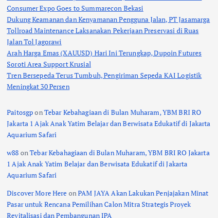
Consumer Expo Goes to Summarecon Bekasi
Dukung Keamanan dan Kenyamanan Pengguna Jalan, PT Jasamarga
Tollroad Maintenance Laksanakan Pekerjaan Preservasi di Ruas
Jalan Tol Jagorawi
Arah Harga Emas (XAUUSD) Hari Ini Terungkap, Dupoin Futures
Soroti Area Support Krusial
Tren Bersepeda Terus Tumbuh, Pengiriman Sepeda KAI Logistik
Meningkat 30 Persen
Paitosgp
on
Tebar Kebahagiaan di Bulan Muharam, YBM BRI RO
Jakarta 1 Ajak Anak Yatim Belajar dan Berwisata Edukatif di Jakarta
Aquarium Safari
w88
on
Tebar Kebahagiaan di Bulan Muharam, YBM BRI RO Jakarta
1 Ajak Anak Yatim Belajar dan Berwisata Edukatif di Jakarta
Aquarium Safari
Discover More Here
on
PAM JAYA Akan Lakukan Penjajakan Minat
Pasar untuk Rencana Pemilihan Calon Mitra Strategis Proyek
Revitalisasi dan Pembangunan IPA