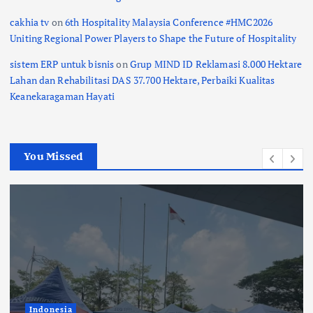
cakhia tv
on
6th Hospitality Malaysia Conference #HMC2026
Uniting Regional Power Players to Shape the Future of Hospitality
sistem ERP untuk bisnis
on
Grup MIND ID Reklamasi 8.000 Hektare
Lahan dan Rehabilitasi DAS 37.700 Hektare, Perbaiki Kualitas
Keanekaragaman Hayati
You Missed
Indonesia