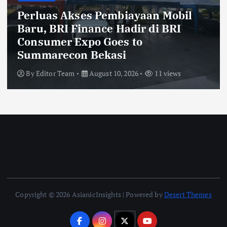
Dukung Keama
Pembiayaan Mobil
Kenyamanan Pe
ce Hadir di BRI
Jasamarga Toll
 Goes to
Laksanakan Pek
ekasi
di Ruas Jalan T
ust 10, 2026
11 views
By
Editor Team
Augu
Copyright © 2026 AsianicInsights | Powered by
Desert Themes