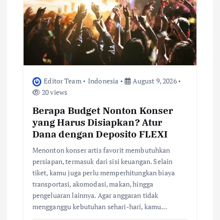
i
o
n
Editor Team
Indonesia
August 9, 2026
20 views
Berapa Budget Nonton Konser
yang Harus Disiapkan? Atur
Dana dengan Deposito FLEXI
Menonton konser artis favorit membutuhkan
persiapan, termasuk dari sisi keuangan. Selain
tiket, kamu juga perlu memperhitungkan biaya
transportasi, akomodasi, makan, hingga
pengeluaran lainnya. Agar anggaran tidak
mengganggu kebutuhan sehari-hari, kamu…