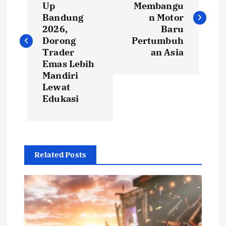
Up
Membangu
s
Bandung
n Motor
2026,
Baru
t
Dorong
Pertumbuh
Trader
an Asia
Emas Lebih
n
Mandiri
Lewat
a
Edukasi
v
i
Related Posts
g
a
t