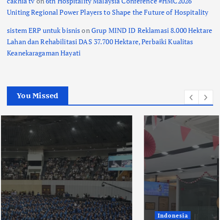
cakhia tv
on
6th Hospitality Malaysia Conference #HMC2026
Uniting Regional Power Players to Shape the Future of Hospitality
sistem ERP untuk bisnis
on
Grup MIND ID Reklamasi 8.000 Hektare
Lahan dan Rehabilitasi DAS 37.700 Hektare, Perbaiki Kualitas
Keanekaragaman Hayati
You Missed
Indonesia