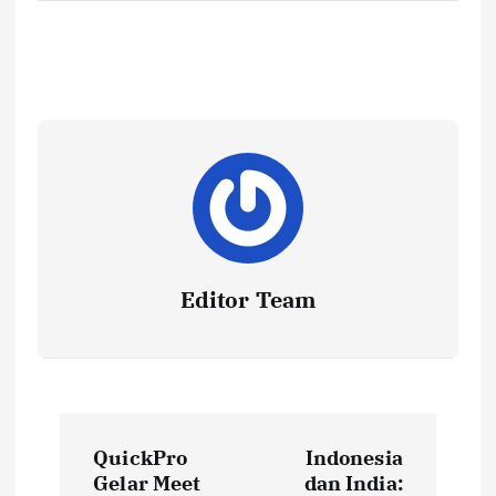
Editor Team
P
QuickPro
Indonesia
o
Gelar Meet
dan India: