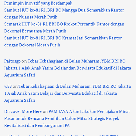
Pemimpin Inovatif yang Berdampak
Sambut HUT ke-81 RI, BRI BO Mangga Dua Semarakkan Kantor
dengan Nuansa Merah Putih
Semarak HUT ke-81 RI, BRI BO Krekot Percantik Kantor dengan
Dekorasi Bernuansa Merah Putih
Sambut HUT ke-81 RI, BRI BO Kramat Jati Semarakkan Kantor
dengan Dekorasi Merah Putih
Paitosgp
on
Tebar Kebahagiaan di Bulan Muharam, YBM BRI RO
Jakarta 1 Ajak Anak Yatim Belajar dan Berwisata Edukatif di Jakarta
Aquarium Safari
w88
on
Tebar Kebahagiaan di Bulan Muharam, YBM BRI RO Jakarta
1 Ajak Anak Yatim Belajar dan Berwisata Edukatif di Jakarta
Aquarium Safari
Discover More Here
on
PAM JAYA Akan Lakukan Penjajakan Minat
Pasar untuk Rencana Pemilihan Calon Mitra Strategis Proyek
Revitalisasi dan Pembangunan IPA