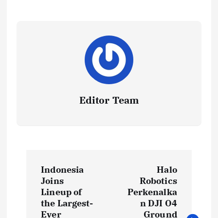
Editor Team
P
Indonesia
Halo
o
Joins
Robotics
Lineup of
Perkenalka
s
the Largest-
n DJI O4
Ever
Ground