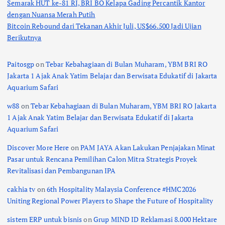
Semarak HUT ke-81 RI, BRI BO Kelapa Gading Percantik Kantor
dengan Nuansa Merah Putih
Bitcoin Rebound dari Tekanan Akhir Juli, US$66.500 Jadi Ujian
Berikutnya
Paitosgp
on
Tebar Kebahagiaan di Bulan Muharam, YBM BRI RO
Jakarta 1 Ajak Anak Yatim Belajar dan Berwisata Edukatif di Jakarta
Aquarium Safari
w88
on
Tebar Kebahagiaan di Bulan Muharam, YBM BRI RO Jakarta
1 Ajak Anak Yatim Belajar dan Berwisata Edukatif di Jakarta
Aquarium Safari
Discover More Here
on
PAM JAYA Akan Lakukan Penjajakan Minat
Pasar untuk Rencana Pemilihan Calon Mitra Strategis Proyek
Revitalisasi dan Pembangunan IPA
cakhia tv
on
6th Hospitality Malaysia Conference #HMC2026
Uniting Regional Power Players to Shape the Future of Hospitality
sistem ERP untuk bisnis
on
Grup MIND ID Reklamasi 8.000 Hektare