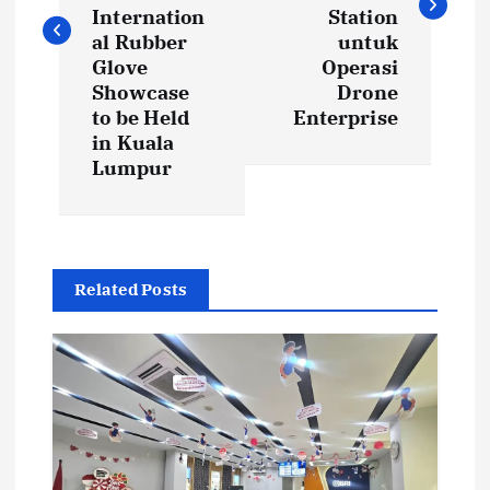
t
Internation
Station
al Rubber
untuk
Glove
Operasi
n
Showcase
Drone
to be Held
Enterprise
a
in Kuala
Lumpur
v
i
g
Related Posts
a
t
i