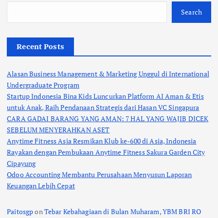
Search
Recent Posts
Alasan Business Management & Marketing Unggul di International
Undergraduate Program
Startup Indonesia Bina Kids Luncurkan Platform AI Aman & Etis
untuk Anak, Raih Pendanaan Strategis dari Hasan VC Singapura
CARA GADAI BARANG YANG AMAN: 7 HAL YANG WAJIB DICEK
SEBELUM MENYERAHKAN ASET
Anytime Fitness Asia Resmikan Klub ke-600 di Asia, Indonesia
Rayakan dengan Pembukaan Anytime Fitness Sakura Garden City
Cipayung
Odoo Accounting Membantu Perusahaan Menyusun Laporan
Keuangan Lebih Cepat
Paitosgp
on
Tebar Kebahagiaan di Bulan Muharam, YBM BRI RO