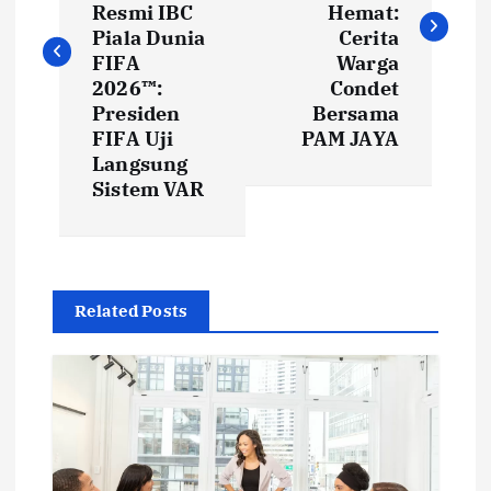
s
Resmi IBC
Hemat:
t
Piala Dunia
Cerita
FIFA
Warga
2026™:
Condet
n
Presiden
Bersama
FIFA Uji
PAM JAYA
a
Langsung
Sistem VAR
v
i
g
Related Posts
a
t
i