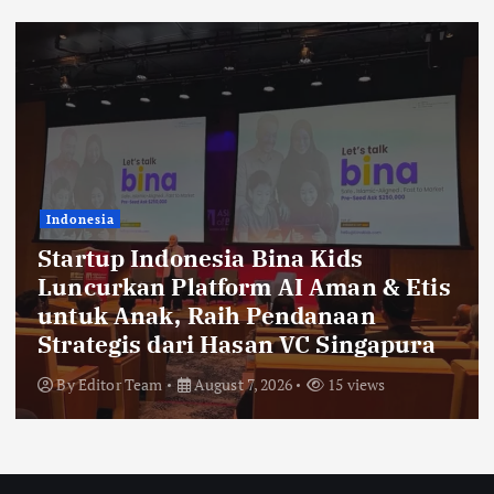
Indonesia
na Kids
AI Aman & Etis
CARA GADAI BARAN
endanaan
7 HAL YANG WAJIB 
 VC Singapura
SEBELUM MENYERA
26
15 views
By
Editor Team
August 7, 202