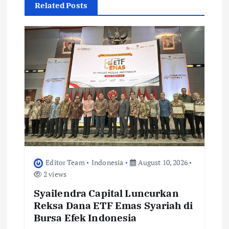
Related Posts
g
a
t
i
o
n
Editor Team
Indonesia
August 10, 2026
2 views
Syailendra Capital Luncurkan
Reksa Dana ETF Emas Syariah di
Bursa Efek Indonesia