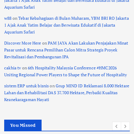
Jakarta 1 Ajak Anak Yatim Belajar dan Berwisata Edukatif di Jakarta
Aquarium Safari
w88
on
Tebar Kebahagiaan di Bulan Muharam, YBM BRI RO Jakarta
1 Ajak Anak Yatim Belajar dan Berwisata Edukatif di Jakarta
Aquarium Safari
Discover More Here
on
PAM JAYA Akan Lakukan Penjajakan Minat
Pasar untuk Rencana Pemilihan Calon Mitra Strategis Proyek
Revitalisasi dan Pembangunan IPA
cakhia tv
on
6th Hospitality Malaysia Conference #HMC2026
Uniting Regional Power Players to Shape the Future of Hospitality
sistem ERP untuk bisnis
on
Grup MIND ID Reklamasi 8.000 Hektare
Lahan dan Rehabilitasi DAS 37.700 Hektare, Perbaiki Kualitas
Keanekaragaman Hayati
You Missed