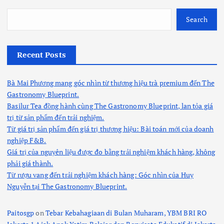
Search
Recent Posts
Bà Mai Phương mang góc nhìn từ thương hiệu trà premium đến The
Gastronomy Blueprint.
Basilur Tea đồng hành cùng The Gastronomy Blueprint, lan tỏa giá
trị từ sản phẩm đến trải nghiệm.
Từ giá trị sản phẩm đến giá trị thương hiệu: Bài toán mới của doanh
nghiệp F&B.
Giá trị của nguyên liệu được đo bằng trải nghiệm khách hàng, không
phải giá thành.
Từ rượu vang đến trải nghiệm khách hàng: Góc nhìn của Huy
Nguyễn tại The Gastronomy Blueprint.
Paitosgp
on
Tebar Kebahagiaan di Bulan Muharam, YBM BRI RO