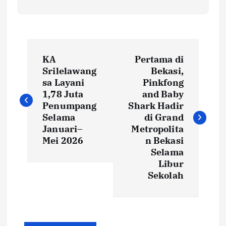
P
KA
Pertama di
o
Srilelawang
Bekasi,
sa Layani
Pinkfong
s
1,78 Juta
and Baby
Penumpang
Shark Hadir
t
Selama
di Grand
Januari–
Metropolita
Mei 2026
n Bekasi
n
Selama
Libur
a
Sekolah
v
i