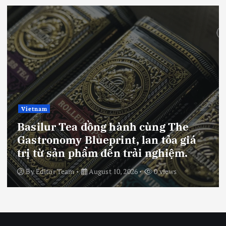
Vietnam
Basilur Tea đồng hành cùng The
Gastronomy Blueprint, lan tỏa giá
trị từ sản phẩm đến trải nghiệm.
By
Editor Team
August 10, 2026
0 views