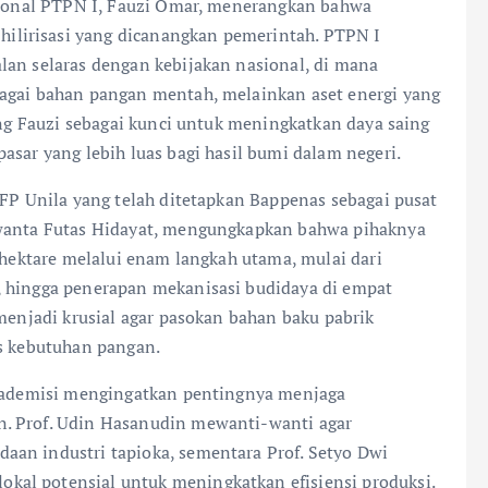
asional PTPN I, Fauzi Omar, menerangkan bahwa
lirisasi yang dicanangkan pemerintah. PTPN I
lan selaras dengan kebijakan nasional, di mana
bagai bahan pangan mentah, melainkan aset energi yang
dang Fauzi sebagai kunci untuk meningkatkan daya saing
asar yang lebih luas bagi hasil bumi dalam negeri.
 FP Unila yang telah ditetapkan Bappenas sebagai pusat
swanta Futas Hidayat, mengungkapkan bahwa pihaknya
r hektare melalui enam langkah utama, mulai dari
, hingga penerapan mekanisasi budidaya di empat
 menjadi krusial agar pasokan bahan baku pabrik
as kebutuhan pangan.
 akademisi mengingatkan pentingnya menjaga
n. Prof. Udin Hasanudin mewanti-wanti agar
aan industri tapioka, sementara Prof. Setyo Dwi
al potensial untuk meningkatkan efisiensi produksi.