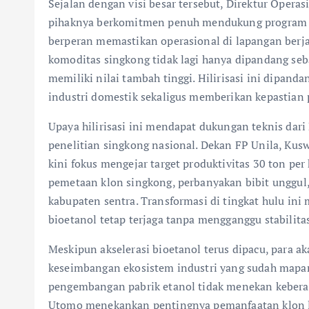
Sejalan dengan visi besar tersebut, Direktur Oper
pihaknya berkomitmen penuh mendukung program hi
berperan memastikan operasional di lapangan berja
komoditas singkong tidak lagi hanya dipandang se
memiliki nilai tambah tinggi. Hilirisasi ini dipan
industri domestik sekaligus memberikan kepastian p
Upaya hilirisasi ini mendapat dukungan teknis dari
penelitian singkong nasional. Dekan FP Unila, Ku
kini fokus mengejar target produktivitas 30 ton pe
pemetaan klon singkong, perbanyakan bibit unggul
kabupaten sentra. Transformasi di tingkat hulu ini
bioetanol tetap terjaga tanpa mengganggu stabilit
Meskipun akselerasi bioetanol terus dipacu, para
keseimbangan ekosistem industri yang sudah mapa
pengembangan pabrik etanol tidak menekan keberad
Utomo menekankan pentingnya pemanfaatan klon lok