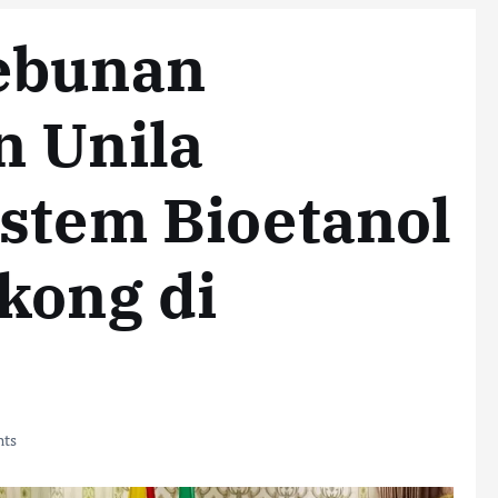
ebunan
n Unila
stem Bioetanol
kong di
ts