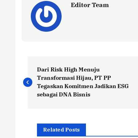
Editor Team
P
Dari Risk High Menuju
o
Transformasi Hijau, PT PP
Tegaskan Komitmen Jadikan ESG
s
sebagai DNA Bisnis
t
n
Related Posts