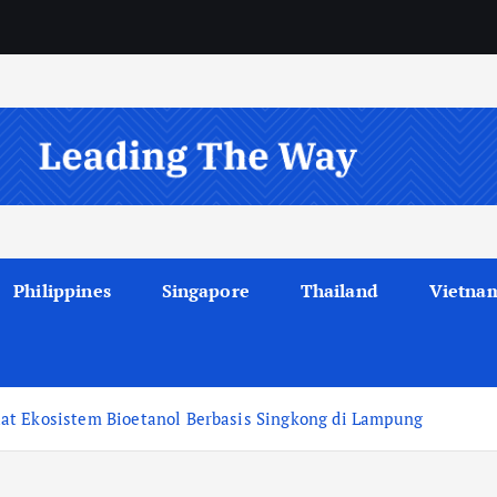
Philippines
Singapore
Thailand
Vietna
at Ekosistem Bioetanol Berbasis Singkong di Lampung