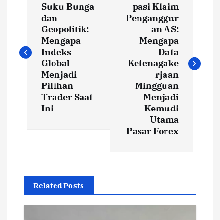
o
Suku Bunga
pasi Klaim
dan
Penganggur
s
Geopolitik:
an AS:
Mengapa
Mengapa
t
Indeks
Data
Global
Ketenagake
Menjadi
rjaan
n
Pilihan
Mingguan
Trader Saat
Menjadi
a
Ini
Kemudi
Utama
v
Pasar Forex
i
g
Related Posts
a