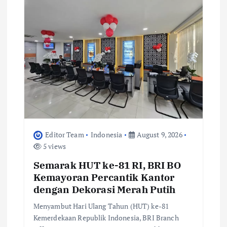
t
i
o
n
Editor Team
Indonesia
August 9, 2026
5 views
Semarak HUT ke-81 RI, BRI BO
Kemayoran Percantik Kantor
dengan Dekorasi Merah Putih
Menyambut Hari Ulang Tahun (HUT) ke-81
Kemerdekaan Republik Indonesia, BRI Branch