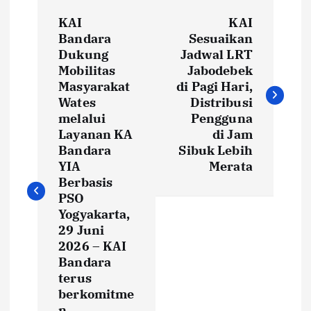
P
KAI
KAI
o
Bandara
Sesuaikan
Dukung
Jadwal LRT
s
Mobilitas
Jabodebek
Masyarakat
di Pagi Hari,
t
Wates
Distribusi
melalui
Pengguna
Layanan KA
di Jam
n
Bandara
Sibuk Lebih
YIA
Merata
a
Berbasis
PSO
v
Yogyakarta,
29 Juni
i
2026 – KAI
Bandara
g
terus
berkomitme
n