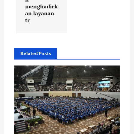
a
menghadirk
t
an layanan
tr
i
o
Related Posts
n