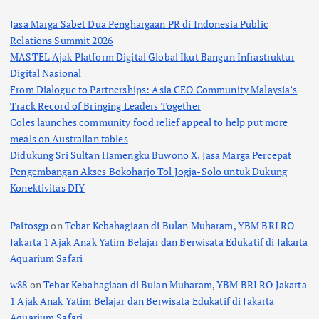
Jasa Marga Sabet Dua Penghargaan PR di Indonesia Public
Relations Summit 2026
MASTEL Ajak Platform Digital Global Ikut Bangun Infrastruktur
Digital Nasional
From Dialogue to Partnerships: Asia CEO Community Malaysia’s
Track Record of Bringing Leaders Together
Coles launches community food relief appeal to help put more
meals on Australian tables
Didukung Sri Sultan Hamengku Buwono X, Jasa Marga Percepat
Pengembangan Akses Bokoharjo Tol Jogja-Solo untuk Dukung
Konektivitas DIY
Paitosgp
on
Tebar Kebahagiaan di Bulan Muharam, YBM BRI RO
Jakarta 1 Ajak Anak Yatim Belajar dan Berwisata Edukatif di Jakarta
Aquarium Safari
w88
on
Tebar Kebahagiaan di Bulan Muharam, YBM BRI RO Jakarta
1 Ajak Anak Yatim Belajar dan Berwisata Edukatif di Jakarta
Aquarium Safari