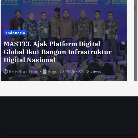
Malaysia
From Dialogue to Partnerships: Asia
CEO Community Malaysia’s Track
Record of Bringing Leaders
Together
By
Editor Team
August 8, 2026
17 views