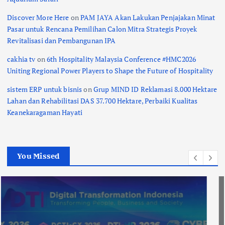
Discover More Here
on
PAM JAYA Akan Lakukan Penjajakan Minat
Pasar untuk Rencana Pemilihan Calon Mitra Strategis Proyek
Revitalisasi dan Pembangunan IPA
cakhia tv
on
6th Hospitality Malaysia Conference #HMC2026
Uniting Regional Power Players to Shape the Future of Hospitality
sistem ERP untuk bisnis
on
Grup MIND ID Reklamasi 8.000 Hektare
Lahan dan Rehabilitasi DAS 37.700 Hektare, Perbaiki Kualitas
Keanekaragaman Hayati
You Missed