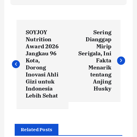
P
SOYJOY
Sering
o
Nutrition
Dianggap
Award 2026
Mirip
s
Jangkau 96
Serigala, Ini
Kota,
Fakta
t
Dorong
Menarik
Inovasi Ahli
tentang
Gizi untuk
Anjing
n
Indonesia
Husky
Lebih Sehat
a
v
i
Related Posts