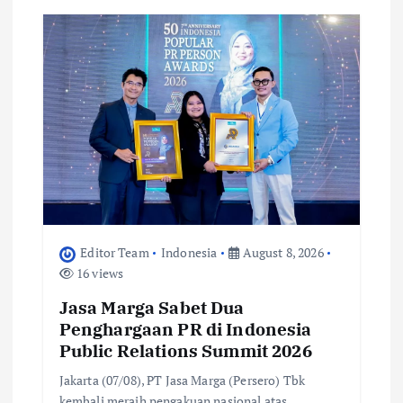
g
a
t
i
o
n
Editor Team
Indonesia
August 8, 2026
16 views
Jasa Marga Sabet Dua
Penghargaan PR di Indonesia
Public Relations Summit 2026
Jakarta (07/08), PT Jasa Marga (Persero) Tbk
kembali meraih pengakuan nasional atas