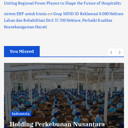
Uniting Regional Power Players to Shape the Future of Hospitality
sistem ERP untuk bisnis
on
Grup MIND ID Reklamasi 8.000 Hektare
Lahan dan Rehabilitasi DAS 37.700 Hektare, Perbaiki Kualitas
Keanekaragaman Hayati
You Missed
Indonesia