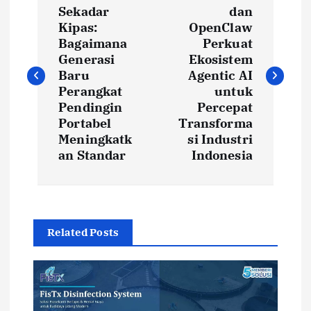
o
Sekadar
dan
Kipas:
OpenClaw
s
Bagaimana
Perkuat
Generasi
Ekosistem
t
Baru
Agentic AI
Perangkat
untuk
Pendingin
Percepat
n
Portabel
Transforma
Meningkatk
si Industri
a
an Standar
Indonesia
v
i
Related Posts
g
a