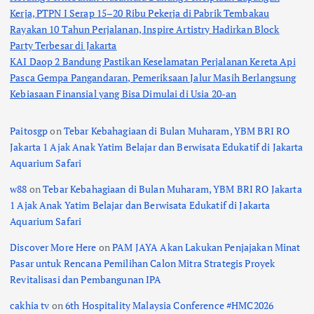
Kerja, PTPN I Serap 15–20 Ribu Pekerja di Pabrik Tembakau
Rayakan 10 Tahun Perjalanan, Inspire Artistry Hadirkan Block
Party Terbesar di Jakarta
KAI Daop 2 Bandung Pastikan Keselamatan Perjalanan Kereta Api
Pasca Gempa Pangandaran, Pemeriksaan Jalur Masih Berlangsung
Kebiasaan Finansial yang Bisa Dimulai di Usia 20-an
Paitosgp
on
Tebar Kebahagiaan di Bulan Muharam, YBM BRI RO
Jakarta 1 Ajak Anak Yatim Belajar dan Berwisata Edukatif di Jakarta
Aquarium Safari
w88
on
Tebar Kebahagiaan di Bulan Muharam, YBM BRI RO Jakarta
1 Ajak Anak Yatim Belajar dan Berwisata Edukatif di Jakarta
Aquarium Safari
Discover More Here
on
PAM JAYA Akan Lakukan Penjajakan Minat
Pasar untuk Rencana Pemilihan Calon Mitra Strategis Proyek
Revitalisasi dan Pembangunan IPA
cakhia tv
on
6th Hospitality Malaysia Conference #HMC2026