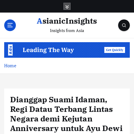
Skip
to
content
AsianicInsights
Insights from Asia
Home
Dianggap Suami Idaman,
Regi Datau Terbang Lintas
Negara demi Kejutan
Anniversary untuk Ayu Dewi