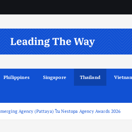
Philippines
Singapore
Thailand
Vietna
ะ Emerging Agency (Pattaya) ใน Nestopa Agency Awards 2026