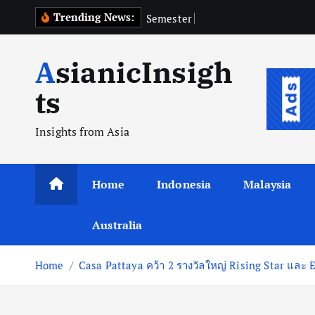
Skip
Trending News:
S
e
m
e
s
t
e
r
I
2
0
2
6
,
to
content
AsianicInsigh
ts
Insights from Asia
Home
Indonesia
Malaysia
Australia
Home
Casa Pattaya คว้า 2 รางวัลใหญ่ Rising Star แล