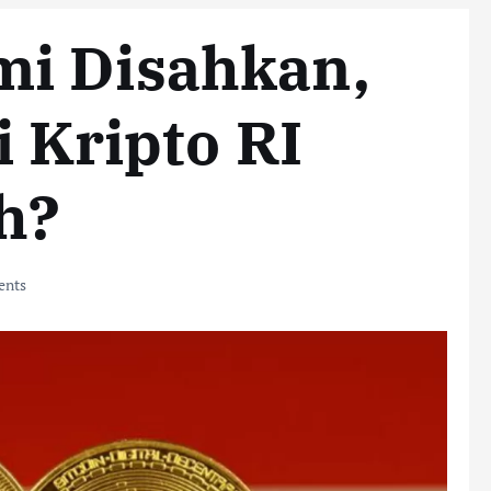
i Disahkan,
i Kripto RI
h?
nts