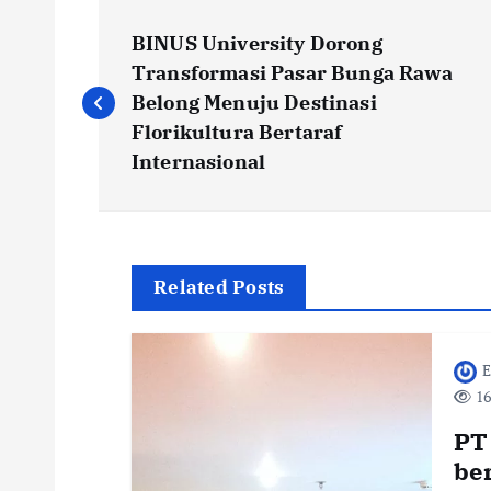
P
BINUS University Dorong
o
Transformasi Pasar Bunga Rawa
Belong Menuju Destinasi
s
Florikultura Bertaraf
Internasional
t
n
Related Posts
a
E
v
16
i
PT
be