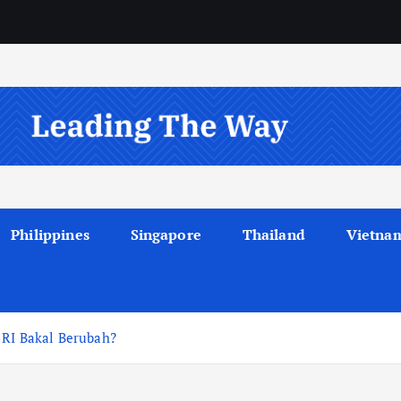
Philippines
Singapore
Thailand
Vietna
 RI Bakal Berubah?