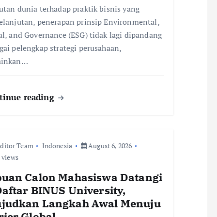
utan dunia terhadap praktik bisnis yang
elanjutan, penerapan prinsip Environmental,
al, and Governance (ESG) tidak lagi dipandang
gai pelengkap strategi perusahaan,
ainkan…
tinue reading
ditor Team
Indonesia
August 6, 2026
 views
buan Calon Mahasiswa Datangi
Daftar BINUS University,
judkan Langkah Awal Menuju
rier Global