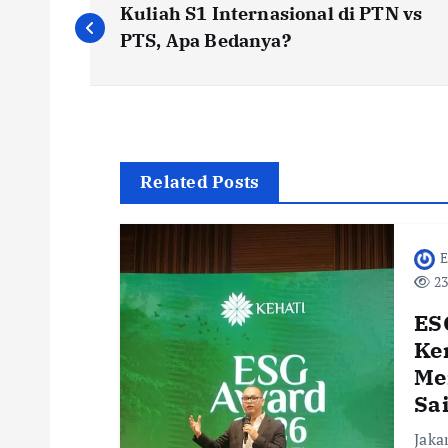
Kuliah S1 Internasional di PTN vs
o
PTS, Apa Bedanya?
s
t
Related Posts
n
E
a
23
v
ES
Ke
i
Me
Sa
g
Jaka