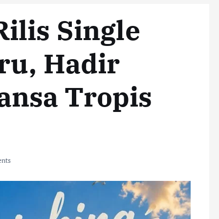
lis Single
ru, Hadir
nsa Tropis
nts