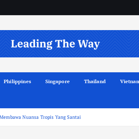
Philippines
Singapore
Thailand
Vietna
r Membawa Nuansa Tropis Yang Santai