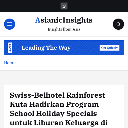
Skip
to
content
AsianicInsights
Insights from Asia
Home
Swiss-Belhotel Rainforest
Kuta Hadirkan Program
School Holiday Specials
untuk Liburan Keluarga di