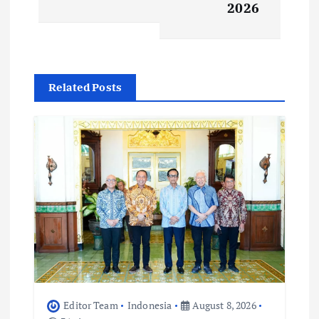
n
2026
a
v
Related Posts
i
g
a
t
i
o
Editor Team
Indonesia
August 8, 2026
n