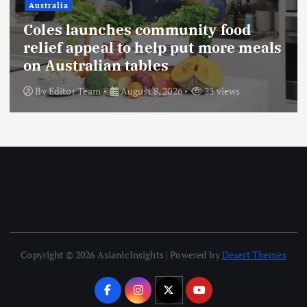
Buwono X, Jasa Marga Percepat
Pengembangan Akses Bokoharjo
Tol Jogja-Solo untuk Dukung
Konektivitas DIY
By
Editor Team
August 8, 2026
34 views
Copyright © 2026 AsianicInsights | Powered by
Desert Themes