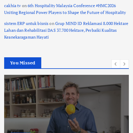
cakhia tv
on
6th Hospitality Malaysia Conference #HMC2026
Uniting Regional Power Players to Shape the Future of Hospitality
sistem ERP untuk bisnis
on
Grup MIND ID Reklamasi 8.000 Hektare
Lahan dan Rehabilitasi DAS 37.700 Hektare, Perbaiki Kualitas
Keanekaragaman Hayati
You Missed
Indonesia
Didukung Sri Sultan Hamengku