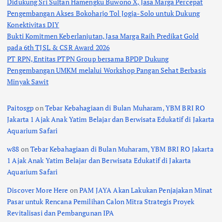
Didukung Sri Sultan Hamengku Buwono X, Jasa Marga Percepat
Pengembangan Akses Bokoharjo Tol Jogja-Solo untuk Dukung
Konektivitas DIY
Bukti Komitmen Keberlanjutan, Jasa Marga Raih Predikat Gold
pada 6th TJSL & CSR Award 2026
PT RPN, Entitas PTPN Group bersama BPDP Dukung
Pengembangan UMKM melalui Workshop Pangan Sehat Berbasis
Minyak Sawit
Paitosgp
on
Tebar Kebahagiaan di Bulan Muharam, YBM BRI RO
Jakarta 1 Ajak Anak Yatim Belajar dan Berwisata Edukatif di Jakarta
Aquarium Safari
w88
on
Tebar Kebahagiaan di Bulan Muharam, YBM BRI RO Jakarta
1 Ajak Anak Yatim Belajar dan Berwisata Edukatif di Jakarta
Aquarium Safari
Discover More Here
on
PAM JAYA Akan Lakukan Penjajakan Minat
Pasar untuk Rencana Pemilihan Calon Mitra Strategis Proyek
Revitalisasi dan Pembangunan IPA