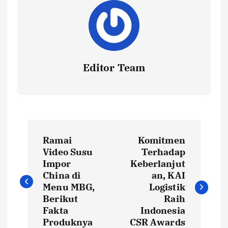
Editor Team
P
Ramai
Komitmen
o
Video Susu
Terhadap
Impor
Keberlanjut
s
China di
an, KAI
Menu MBG,
Logistik
t
Berikut
Raih
Fakta
Indonesia
Produknya
CSR Awards