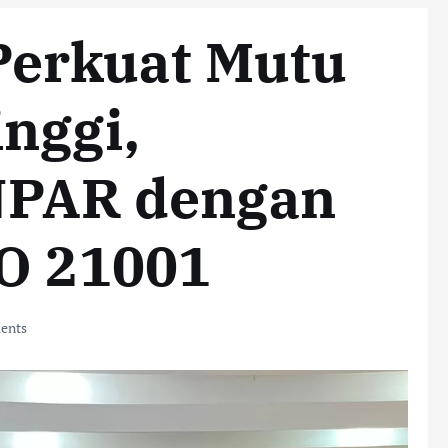
erkuat Mutu
nggi,
UNPAR dengan
SO 21001
ents