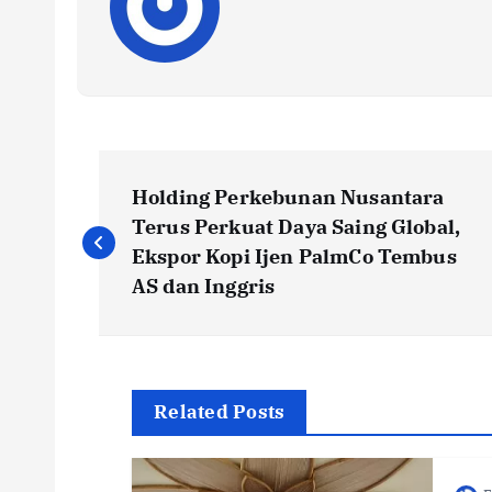
P
Holding Perkebunan Nusantara
o
Terus Perkuat Daya Saing Global,
Ekspor Kopi Ijen PalmCo Tembus
s
AS dan Inggris
t
n
Related Posts
a