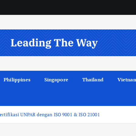
Philippines
Singapore
Thailand
Vietna
ertifikasi UNPAR dengan ISO 9001 & ISO 21001