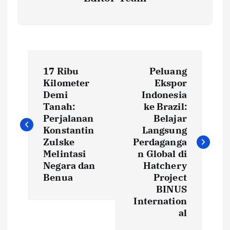
P
17 Ribu
Peluang
o
Kilometer
Ekspor
Demi
Indonesia
s
Tanah:
ke Brazil:
Perjalanan
Belajar
t
Konstantin
Langsung
Zulske
Perdaganga
Melintasi
n Global di
n
Negara dan
Hatchery
Benua
Project
a
BINUS
Internation
v
al