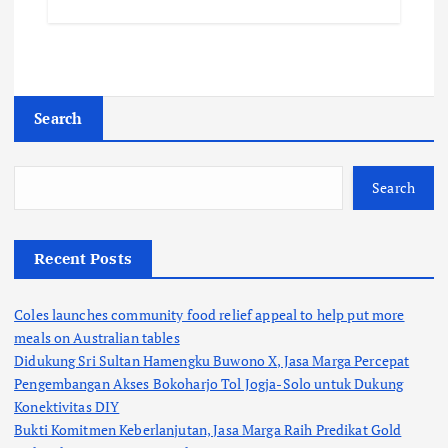
Search
Search
Recent Posts
Coles launches community food relief appeal to help put more
meals on Australian tables
Didukung Sri Sultan Hamengku Buwono X, Jasa Marga Percepat
Pengembangan Akses Bokoharjo Tol Jogja-Solo untuk Dukung
Konektivitas DIY
Bukti Komitmen Keberlanjutan, Jasa Marga Raih Predikat Gold