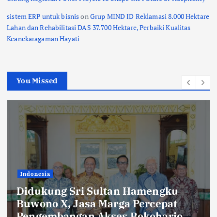
sistem ERP untuk bisnis
on
Grup MIND ID Reklamasi 8.000 Hektare
Lahan dan Rehabilitasi DAS 37.700 Hektare, Perbaiki Kualitas
Keanekaragaman Hayati
You Missed
Indonesia
Bukti Komitmen Keberlanjutan,