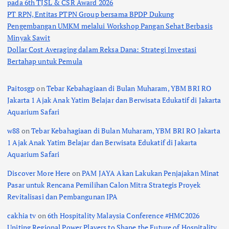
pada 6th TJSL & CSR Award 2026
PT RPN, Entitas PTPN Group bersama BPDP Dukung
Pengembangan UMKM melalui Workshop Pangan Sehat Berbasis
Minyak Sawit
Dollar Cost Averaging dalam Reksa Dana: Strategi Investasi
Bertahap untuk Pemula
Paitosgp
on
Tebar Kebahagiaan di Bulan Muharam, YBM BRI RO
Jakarta 1 Ajak Anak Yatim Belajar dan Berwisata Edukatif di Jakarta
Aquarium Safari
w88
on
Tebar Kebahagiaan di Bulan Muharam, YBM BRI RO Jakarta
1 Ajak Anak Yatim Belajar dan Berwisata Edukatif di Jakarta
Aquarium Safari
Discover More Here
on
PAM JAYA Akan Lakukan Penjajakan Minat
Pasar untuk Rencana Pemilihan Calon Mitra Strategis Proyek
Revitalisasi dan Pembangunan IPA
cakhia tv
on
6th Hospitality Malaysia Conference #HMC2026
Uniting Regional Power Players to Shape the Future of Hospitality