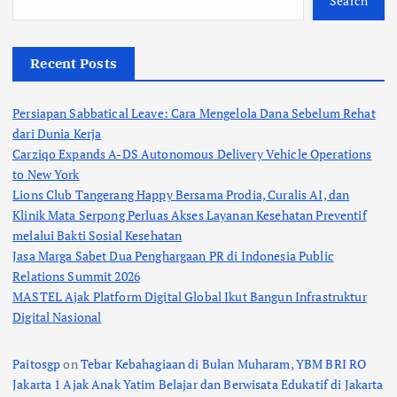
Search
Recent Posts
Persiapan Sabbatical Leave: Cara Mengelola Dana Sebelum Rehat
dari Dunia Kerja
Carziqo Expands A-DS Autonomous Delivery Vehicle Operations
to New York
Lions Club Tangerang Happy Bersama Prodia, Curalis AI, dan
Klinik Mata Serpong Perluas Akses Layanan Kesehatan Preventif
melalui Bakti Sosial Kesehatan
Jasa Marga Sabet Dua Penghargaan PR di Indonesia Public
Relations Summit 2026
MASTEL Ajak Platform Digital Global Ikut Bangun Infrastruktur
Digital Nasional
Paitosgp
on
Tebar Kebahagiaan di Bulan Muharam, YBM BRI RO
Jakarta 1 Ajak Anak Yatim Belajar dan Berwisata Edukatif di Jakarta