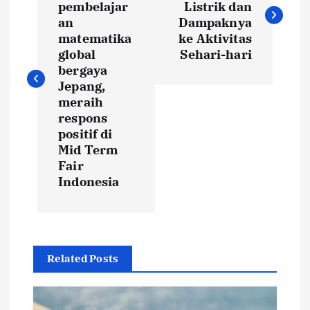
pembelajar
Listrik dan
s
an
Dampaknya
matematika
ke Aktivitas
t
global
Sehari-hari
bergaya
Jepang,
n
meraih
respons
a
positif di
Mid Term
v
Fair
Indonesia
i
g
a
Related Posts
t