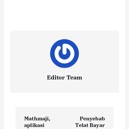
Editor Team
P
Mathmaji,
Penyebab
o
aplikasi
Telat Bayar