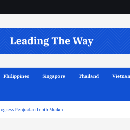
Philippines
Singapore
Thailand
Vietna
Progress Penjualan Lebih Mudah