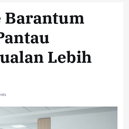
ne Barantum
Pantau
ualan Lebih
nts