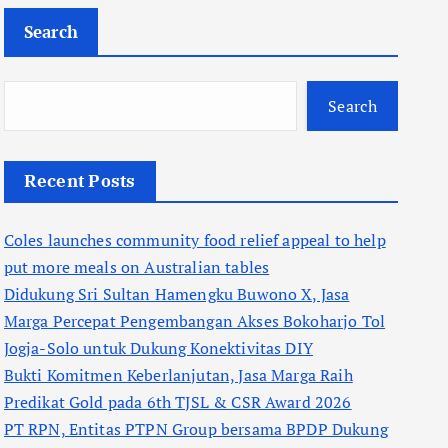
Search
Search
Recent Posts
Coles launches community food relief appeal to help
put more meals on Australian tables
Didukung Sri Sultan Hamengku Buwono X, Jasa
Marga Percepat Pengembangan Akses Bokoharjo Tol
Jogja-Solo untuk Dukung Konektivitas DIY
Bukti Komitmen Keberlanjutan, Jasa Marga Raih
Predikat Gold pada 6th TJSL & CSR Award 2026
PT RPN, Entitas PTPN Group bersama BPDP Dukung