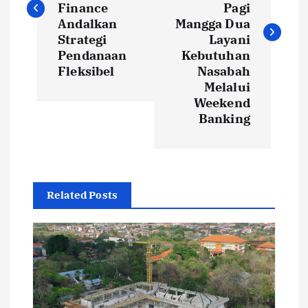
Finance
Pagi
t
Andalkan
Mangga Dua
Strategi
Layani
Pendanaan
Kebutuhan
n
Fleksibel
Nasabah
Melalui
a
Weekend
Banking
v
i
g
Related Posts
a
t
i