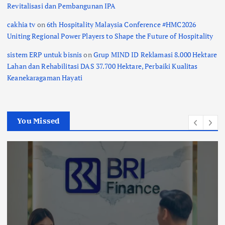
Revitalisasi dan Pembangunan IPA
cakhia tv
on
6th Hospitality Malaysia Conference #HMC2026
Uniting Regional Power Players to Shape the Future of Hospitality
sistem ERP untuk bisnis
on
Grup MIND ID Reklamasi 8.000 Hektare
Lahan dan Rehabilitasi DAS 37.700 Hektare, Perbaiki Kualitas
Keanekaragaman Hayati
You Missed