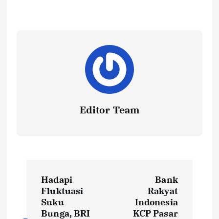
Editor Team
P
Hadapi
Bank
o
Fluktuasi
Rakyat
Suku
Indonesia
s
Bunga, BRI
KCP Pasar