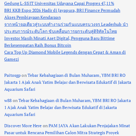
Gedung L-SSIT Universitas Udayana Capai Progres 47,11%
BRI KKB Expo 2026 Hadir di Jayapura, BRI Finance Permudah
Akses Pembiayaan Kendaraan
จากหน้าจอเดียวสู่ระบบทำงานร่วมกันแบบครบวงจร Leaderhub นำ
ประสบการณ์ระดับโลก ขับเคลื่อนการยกระดับสู่ดิจิทัลในไทย
Investor Masih Minati Aset Digital, Pengguna Baru Bittime
Berkesempatan Raih Bonus Bitcoin
Cara Top Up Diamond Mobile Legends dengan Cepat & Aman di
Gamezi
Paitosgp
on
Tebar Kebahagiaan di Bulan Muharam, YBM BRI RO
Jakarta 1 Ajak Anak Yatim Belajar dan Berwisata Edukatif di Jakarta
Aquarium Safari
w88
on
Tebar Kebahagiaan di Bulan Muharam, YBM BRI RO Jakarta
1 Ajak Anak Yatim Belajar dan Berwisata Edukatif di Jakarta
Aquarium Safari
Discover More Here
on
PAM JAYA Akan Lakukan Penjajakan Minat
Pasar untuk Rencana Pemilihan Calon Mitra Strategis Proyek