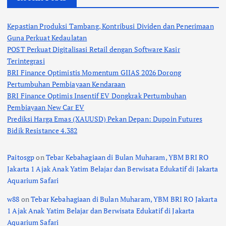
Kepastian Produksi Tambang, Kontribusi Dividen dan Penerimaan
Guna Perkuat Kedaulatan
POST Perkuat Digitalisasi Retail dengan Software Kasir
Terintegrasi
BRI Finance Optimistis Momentum GIIAS 2026 Dorong
Pertumbuhan Pembiayaan Kendaraan
BRI Finance Optimis Insentif EV Dongkrak Pertumbuhan
Pembiayaan New Car EV
Prediksi Harga Emas (XAUUSD) Pekan Depan: Dupoin Futures
Bidik Resistance 4.382
Paitosgp
on
Tebar Kebahagiaan di Bulan Muharam, YBM BRI RO
Jakarta 1 Ajak Anak Yatim Belajar dan Berwisata Edukatif di Jakarta
Aquarium Safari
w88
on
Tebar Kebahagiaan di Bulan Muharam, YBM BRI RO Jakarta
1 Ajak Anak Yatim Belajar dan Berwisata Edukatif di Jakarta
Aquarium Safari