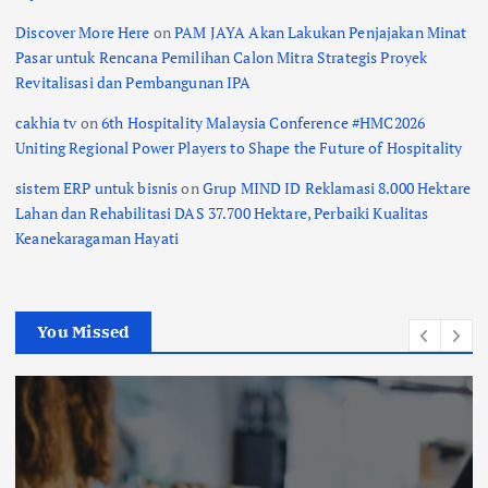
Discover More Here
on
PAM JAYA Akan Lakukan Penjajakan Minat
Pasar untuk Rencana Pemilihan Calon Mitra Strategis Proyek
Revitalisasi dan Pembangunan IPA
cakhia tv
on
6th Hospitality Malaysia Conference #HMC2026
Uniting Regional Power Players to Shape the Future of Hospitality
sistem ERP untuk bisnis
on
Grup MIND ID Reklamasi 8.000 Hektare
Lahan dan Rehabilitasi DAS 37.700 Hektare, Perbaiki Kualitas
Keanekaragaman Hayati
You Missed