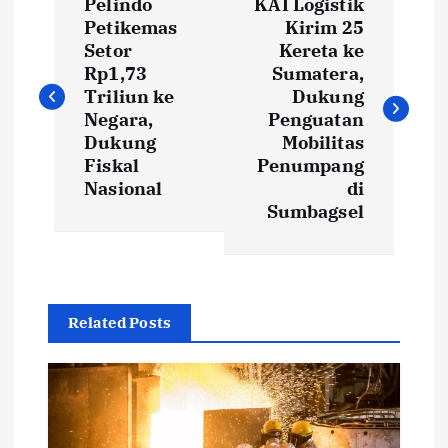
Pelindo
KAI Logistik
o
Petikemas
Kirim 25
Setor
Kereta ke
s
Rp1,73
Sumatera,
Triliun ke
Dukung
t
Negara,
Penguatan
Dukung
Mobilitas
Fiskal
Penumpang
n
Nasional
di
Sumbagsel
a
v
i
Related Posts
g
a