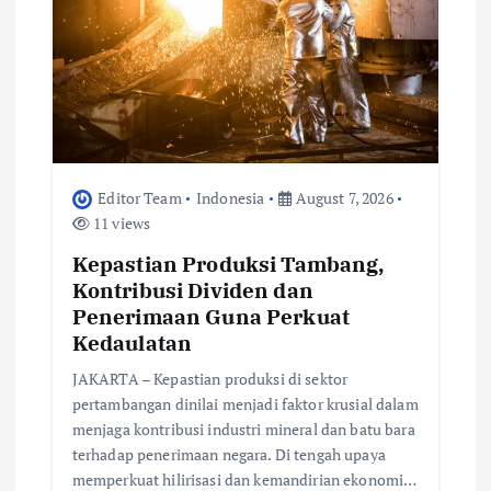
t
i
o
n
Editor Team
Indonesia
August 7, 2026
11 views
Kepastian Produksi Tambang,
Kontribusi Dividen dan
Penerimaan Guna Perkuat
Kedaulatan
JAKARTA – Kepastian produksi di sektor
pertambangan dinilai menjadi faktor krusial dalam
menjaga kontribusi industri mineral dan batu bara
terhadap penerimaan negara. Di tengah upaya
memperkuat hilirisasi dan kemandirian ekonomi…