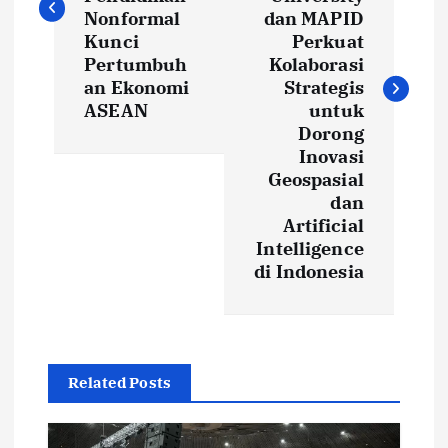
t
Nonformal
dan MAPID
Kunci
Perkuat
Pertumbuh
Kolaborasi
n
an Ekonomi
Strategis
ASEAN
untuk
a
Dorong
Inovasi
v
Geospasial
dan
i
Artificial
Intelligence
g
di Indonesia
a
t
Related Posts
i