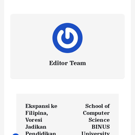
Editor Team
P
Ekspansi ke
School of
o
Filipina,
Computer
Voresi
Science
s
Jadikan
BINUS
Pendidikan
University