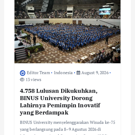
o
n
Editor Team
Indonesia
August 9, 2026
13 views
4.758 Lulusan Dikukuhkan,
BINUS University Dorong
Lahirnya Pemimpin Inovatif
yang Berdampak
BINUS University menyelenggarakan Wisuda ke-75
yang berlangsung pada 8–9 Agustus 2026 di