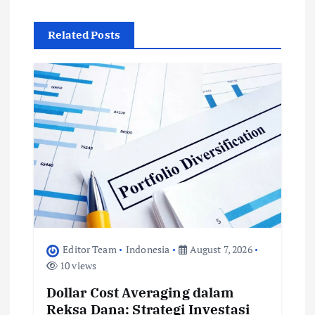
a
t
Related Posts
i
o
n
Editor Team
Indonesia
August 7, 2026
10 views
Dollar Cost Averaging dalam
Reksa Dana: Strategi Investasi