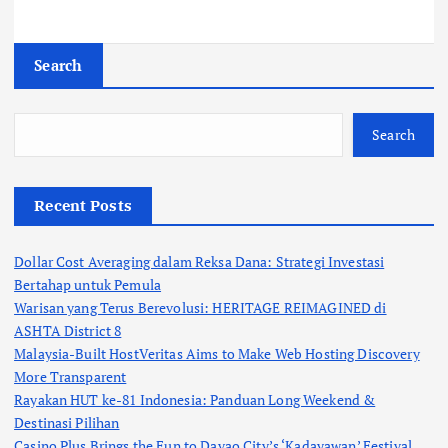
Search
Search
Recent Posts
Dollar Cost Averaging dalam Reksa Dana: Strategi Investasi
Bertahap untuk Pemula
Warisan yang Terus Berevolusi: HERITAGE REIMAGINED di
ASHTA District 8
Malaysia-Built HostVeritas Aims to Make Web Hosting Discovery
More Transparent
Rayakan HUT ke-81 Indonesia: Panduan Long Weekend &
Destinasi Pilihan
Casino Plus Brings the Fun to Davao City’s ‘Kadayawan’ Festival