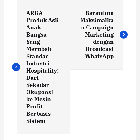
P
ARBA
Barantum
o
Produk Asli
Maksimalka
Anak
n Campaign
s
Bangsa
Marketing
Yang
dengan
t
Merubah
Broadcast
Standar
WhatsApp
Industri
n
Hospitality:
Dari
a
Sekadar
Okupansi
v
ke Mesin
Profit
i
Berbasis
Sistem
g