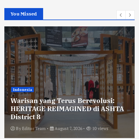
You Missed
Malaysia
Malaysia-Built HostVeritas Aims to
Make Web Hosting Discovery More
Transparent
By
Editor Team
August 7, 2026
12 views