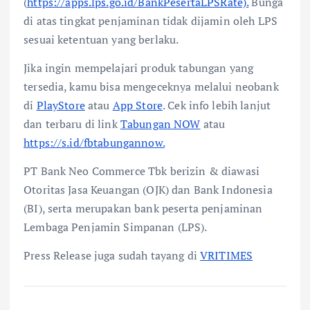
(
https://apps.lps.go.id/BankPesertaLPSRate).
Bunga
di atas tingkat penjaminan tidak dijamin oleh LPS
sesuai ketentuan yang berlaku.
Jika ingin mempelajari produk tabungan yang
tersedia, kamu bisa mengeceknya melalui neobank
di
PlayStore
atau
App Store
. Cek info lebih lanjut
dan terbaru di link
Tabungan NOW
atau
https://s.id/fbtabungannow.
PT Bank Neo Commerce Tbk berizin & diawasi
Otoritas Jasa Keuangan (OJK) dan Bank Indonesia
(BI), serta merupakan bank peserta penjaminan
Lembaga Penjamin Simpanan (LPS).⁣
Press Release juga sudah tayang di
VRITIMES