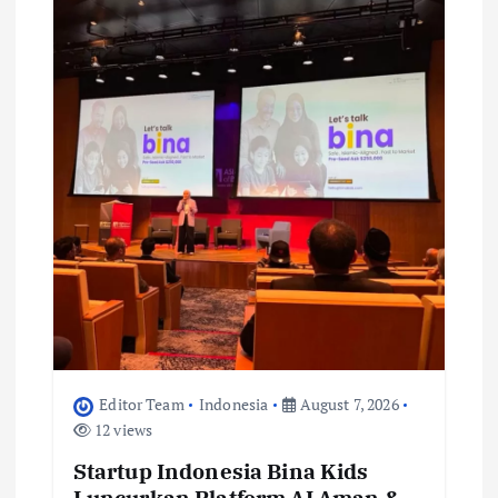
Editor Team
Indonesia
August 7, 2026
12 views
Startup Indonesia Bina Kids
Luncurkan Platform AI Aman &