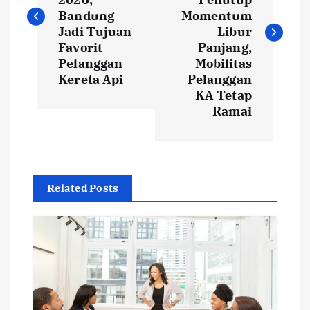
s
Bandung
Momentum
t
Jadi Tujuan
Libur
Favorit
Panjang,
Pelanggan
Mobilitas
n
Kereta Api
Pelanggan
KA Tetap
a
Ramai
v
i
Related Posts
g
a
t