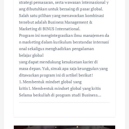
strategi pemasaran, serta wawasan internasional y
ang dibutuhkan untuk bersaing di pasar global.
Salah satu pilihan yang menawarkan kombinasi
tersebut adalah Business Management &
Marketing di BINUS International.
Program ini mengintegrasikan ilmu manajemen da
n marketing dalam kurikulum berstandar internasi
onal sekaligus menghadirkan pengalaman
belajar global
yang dapat mendukung kesuksesan karier di
masa depan. Yuk, simak apa saja keunggulan yang
ditawarkan program ini di artikel berikut!
1. Membentuk mindset global yang
kritis1. Membentuk mindset global yang kritis
Selama berkuliah di program studi Business…