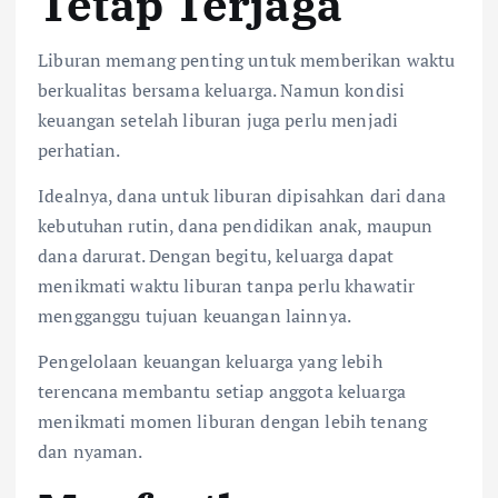
Tetap Terjaga
Liburan memang penting untuk memberikan waktu
berkualitas bersama keluarga. Namun kondisi
keuangan setelah liburan juga perlu menjadi
perhatian.
Idealnya, dana untuk liburan dipisahkan dari dana
kebutuhan rutin, dana pendidikan anak, maupun
dana darurat. Dengan begitu, keluarga dapat
menikmati waktu liburan tanpa perlu khawatir
mengganggu tujuan keuangan lainnya.
Pengelolaan keuangan keluarga yang lebih
terencana membantu setiap anggota keluarga
menikmati momen liburan dengan lebih tenang
dan nyaman.