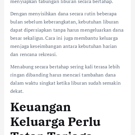
menyiapkan tabungan liburan secara bertahap.
Dengan menyisihkan dana secara rutin beberapa
bulan sebelum keberangkatan, kebutuhan liburan
dapat dipersiapkan tanpa harus mengeluarkan dana
besar sekaligus. Cara ini juga membantu keluarga
menjaga keseimbangan antara kebutuhan harian
dan rencana rekreasi.
Menabung secara bertahap sering kali terasa lebih
ringan dibanding harus mencari tambahan dana
dalam waktu singkat ketika liburan sudah semakin
dekat.
Keuangan
Keluarga Perlu