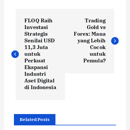
P
FLOQ Raih
Trading
o
Investasi
Gold vs
Strategis
Forex: Mana
s
Senilai USD
yang Lebih
11,3 Juta
Cocok
t
untuk
untuk
Perkuat
Pemula?
Ekspansi
n
Industri
Aset Digital
a
di Indonesia
v
i
Related Posts
g