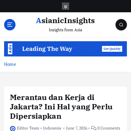
Skip
to
content
AsianicInsights
Insights from Asia
Home
Merantau dan Kerja di
Jakarta? Ini Hal yang Perlu
Dipersiapkan
Editor Team
Indonesia
June 7, 2026
0 Comments