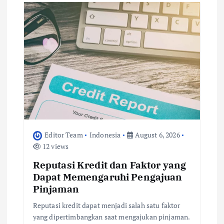
a
t
i
o
n
Editor Team
Indonesia
August 6, 2026
12 views
Reputasi Kredit dan Faktor yang
Dapat Memengaruhi Pengajuan
Pinjaman
Reputasi kredit dapat menjadi salah satu faktor
yang dipertimbangkan saat mengajukan pinjaman.