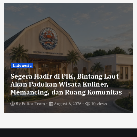
Indonesia
Jelang Final Piala Presiden 2026,
KAI Daop 2 Bandung Imbau
Pelanggan Datang Lebih Awal ke
Stasiun
By
Editor Team
August 6, 2026
14 views