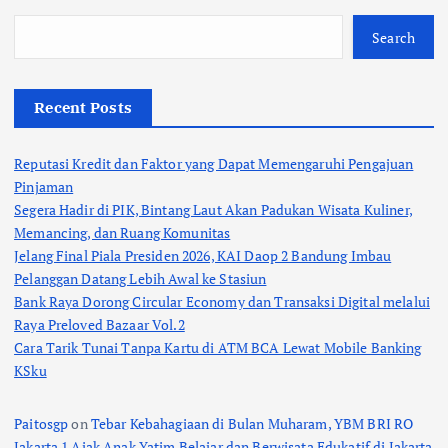
Search
Recent Posts
Reputasi Kredit dan Faktor yang Dapat Memengaruhi Pengajuan
Pinjaman
Segera Hadir di PIK, Bintang Laut Akan Padukan Wisata Kuliner,
Memancing, dan Ruang Komunitas
Jelang Final Piala Presiden 2026, KAI Daop 2 Bandung Imbau
Pelanggan Datang Lebih Awal ke Stasiun
Bank Raya Dorong Circular Economy dan Transaksi Digital melalui
Raya Preloved Bazaar Vol.2
Cara Tarik Tunai Tanpa Kartu di ATM BCA Lewat Mobile Banking
KSku
Paitosgp
on
Tebar Kebahagiaan di Bulan Muharam, YBM BRI RO
Jakarta 1 Ajak Anak Yatim Belajar dan Berwisata Edukatif di Jakarta