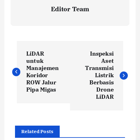
Editor Team
P
LiDAR
Inspeksi
o
untuk
Aset
Manajemen
Transmisi
s
Koridor
Listrik
ROW Jalur
Berbasis
t
Pipa Migas
Drone
LiDAR
n
a
Related Posts