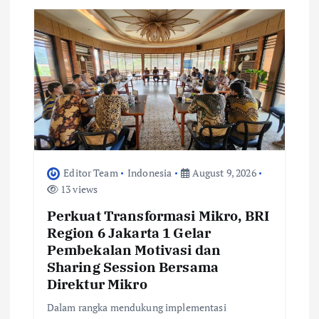
v
i
g
a
t
i
Editor Team
Indonesia
August 9, 2026
13 views
o
Perkuat Transformasi Mikro, BRI
Region 6 Jakarta 1 Gelar
n
Pembekalan Motivasi dan
Sharing Session Bersama
Direktur Mikro
Dalam rangka mendukung implementasi