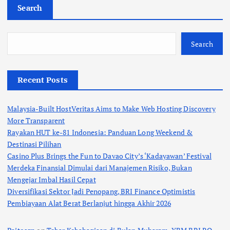
Search
Search
Recent Posts
Malaysia-Built HostVeritas Aims to Make Web Hosting Discovery
More Transparent
Rayakan HUT ke-81 Indonesia: Panduan Long Weekend &
Destinasi Pilihan
Casino Plus Brings the Fun to Davao City’s ‘Kadayawan’ Festival
Merdeka Finansial Dimulai dari Manajemen Risiko, Bukan
Mengejar Imbal Hasil Cepat
Diversifikasi Sektor Jadi Penopang, BRI Finance Optimistis
Pembiayaan Alat Berat Berlanjut hingga Akhir 2026