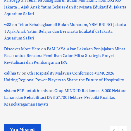
Paitosgp
on
Tebar Kebahagiaan di Bulan Muharam, YBM BRI RO
Jakarta 1 Ajak Anak Yatim Belajar dan Berwisata Edukatif di Jakarta
Aquarium Safari
w88
on
Tebar Kebahagiaan di Bulan Muharam, YBM BRI RO Jakarta
1 Ajak Anak Yatim Belajar dan Berwisata Edukatif di Jakarta
Aquarium Safari
Discover More Here
on
PAM JAYA Akan Lakukan Penjajakan Minat
Pasar untuk Rencana Pemilihan Calon Mitra Strategis Proyek
Revitalisasi dan Pembangunan IPA
cakhia tv
on
6th Hospitality Malaysia Conference #HMC2026
Uniting Regional Power Players to Shape the Future of Hospitality
sistem ERP untuk bisnis
on
Grup MIND ID Reklamasi 8.000 Hektare
Lahan dan Rehabilitasi DAS 37.700 Hektare, Perbaiki Kualitas
Keanekaragaman Hayati
You Missed