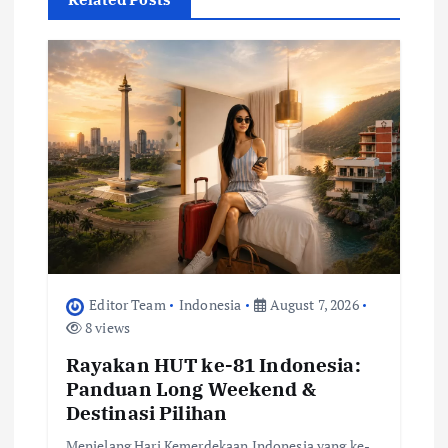
i
g
a
t
i
o
n
Editor Team
Indonesia
August 7, 2026
8 views
Rayakan HUT ke-81 Indonesia:
Panduan Long Weekend &
Destinasi Pilihan
Menjelang Hari Kemerdekaan Indonesia yang ke-