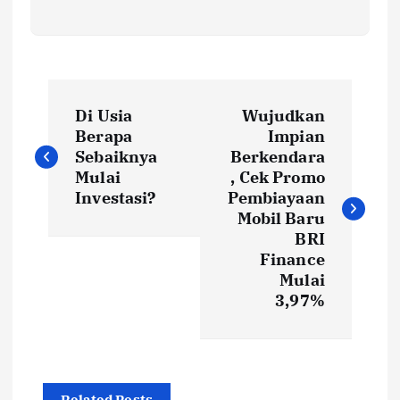
P
Di Usia
Wujudkan
o
Berapa
Impian
Sebaiknya
Berkendara
s
Mulai
, Cek Promo
Investasi?
Pembiayaan
t
Mobil Baru
BRI
Finance
n
Mulai
3,97%
a
v
Related Posts