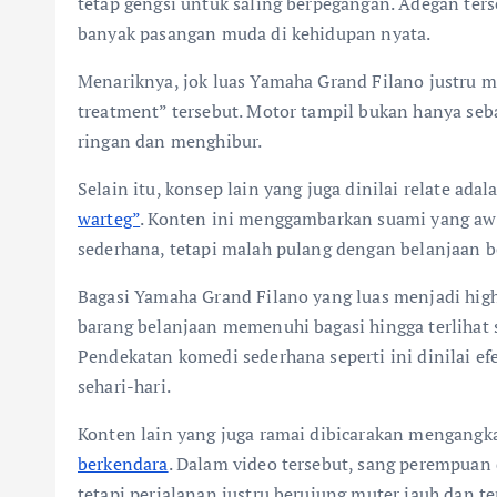
tetap gengsi untuk saling berpegangan. Adegan ter
banyak pasangan muda di kehidupan nyata.
Menariknya, jok luas Yamaha Grand Filano justru m
treatment” tersebut. Motor tampil bukan hanya sebag
ringan dan menghibur.
Selain itu, konsep lain yang juga dinilai relate adal
warteg”
. Konten ini menggambarkan suami yang aw
sederhana, tetapi malah pulang dengan belanjaan b
Bagasi Yamaha Grand Filano yang luas menjadi high
barang belanjaan memenuhi bagasi hingga terlihat s
Pendekatan komedi sederhana seperti ini dinilai e
sehari-hari.
Konten lain yang juga ramai dibicarakan mengangk
berkendara
. Dalam video tersebut, sang perempuan 
tetapi perjalanan justru berujung muter jauh dan te