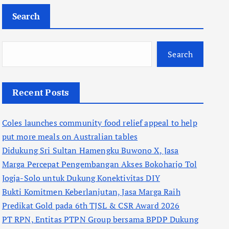
Search
Search
Recent Posts
Coles launches community food relief appeal to help
put more meals on Australian tables
Didukung Sri Sultan Hamengku Buwono X, Jasa
Marga Percepat Pengembangan Akses Bokoharjo Tol
Jogja-Solo untuk Dukung Konektivitas DIY
Bukti Komitmen Keberlanjutan, Jasa Marga Raih
Predikat Gold pada 6th TJSL & CSR Award 2026
PT RPN, Entitas PTPN Group bersama BPDP Dukung