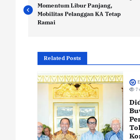
o
Momentum Libur Panjang,
Mobilitas Pelanggan KA Tetap
s
Ramai
t
n
Related Posts
a
E
7 
v
Di
i
Bu
Pe
To
g
Ko