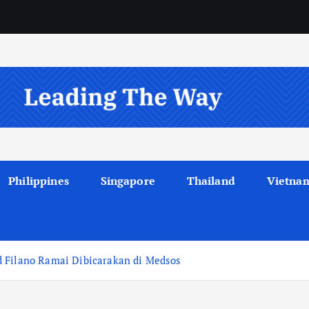
Philippines
Singapore
Thailand
Vietna
d Filano Ramai Dibicarakan di Medsos