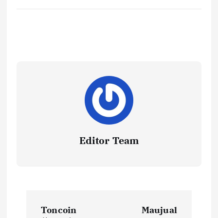
Editor Team
P
Toncoin
Maujual