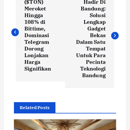
o
($TON)
Hadir Di
Meroket
Bandung:
s
Hingga
Solusi
108% di
Lengkap
t
Bittime,
Gadget
Dominasi
Bekas
Telegram
Dalam Satu
n
Dorong
Tempat
Lonjakan
Untuk Para
a
Harga
Pecinta
Signifikan
Teknologi
v
Bandung
i
g
Related Posts
a