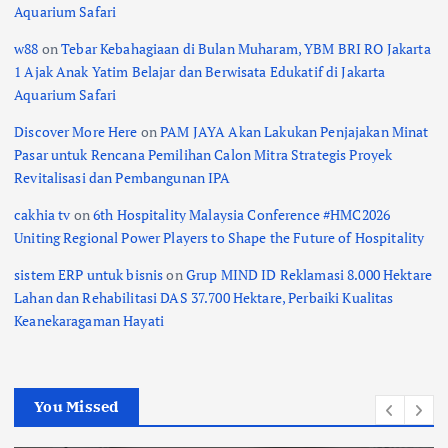
Aquarium Safari
w88
on
Tebar Kebahagiaan di Bulan Muharam, YBM BRI RO Jakarta
1 Ajak Anak Yatim Belajar dan Berwisata Edukatif di Jakarta
Aquarium Safari
Discover More Here
on
PAM JAYA Akan Lakukan Penjajakan Minat
Pasar untuk Rencana Pemilihan Calon Mitra Strategis Proyek
Revitalisasi dan Pembangunan IPA
cakhia tv
on
6th Hospitality Malaysia Conference #HMC2026
Uniting Regional Power Players to Shape the Future of Hospitality
sistem ERP untuk bisnis
on
Grup MIND ID Reklamasi 8.000 Hektare
Lahan dan Rehabilitasi DAS 37.700 Hektare, Perbaiki Kualitas
Keanekaragaman Hayati
You Missed