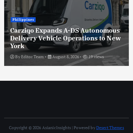
Indonesia
Lions Club Tangerang Happy
Bersama Prodia, Curalis AI, dan
Klinik Mata Serpong Perluas Akses
Layanan Kesehatan Preventif
melalui Bakti Sosial Kesehatan
By
Editor Team
August 8, 2026
39 views
Copyright © 2026 AsianicInsights | Powered by
Desert Themes