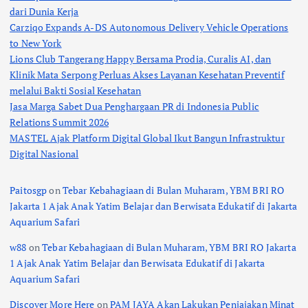
dari Dunia Kerja
Carziqo Expands A-DS Autonomous Delivery Vehicle Operations
to New York
Lions Club Tangerang Happy Bersama Prodia, Curalis AI, dan
Klinik Mata Serpong Perluas Akses Layanan Kesehatan Preventif
melalui Bakti Sosial Kesehatan
Jasa Marga Sabet Dua Penghargaan PR di Indonesia Public
Relations Summit 2026
MASTEL Ajak Platform Digital Global Ikut Bangun Infrastruktur
Digital Nasional
Paitosgp
on
Tebar Kebahagiaan di Bulan Muharam, YBM BRI RO
Jakarta 1 Ajak Anak Yatim Belajar dan Berwisata Edukatif di Jakarta
Aquarium Safari
w88
on
Tebar Kebahagiaan di Bulan Muharam, YBM BRI RO Jakarta
1 Ajak Anak Yatim Belajar dan Berwisata Edukatif di Jakarta
Aquarium Safari
Discover More Here
on
PAM JAYA Akan Lakukan Penjajakan Minat