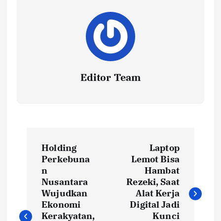
Editor Team
P
Holding
Laptop
o
Perkebuna
Lemot Bisa
n
Hambat
s
Nusantara
Rezeki, Saat
Wujudkan
Alat Kerja
t
Ekonomi
Digital Jadi
Kerakyatan,
Kunci