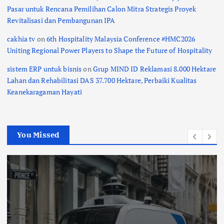
Pasar untuk Rencana Pemilihan Calon Mitra Strategis Proyek
Revitalisasi dan Pembangunan IPA
cakhia tv
on
6th Hospitality Malaysia Conference #HMC2026
Uniting Regional Power Players to Shape the Future of Hospitality
sistem ERP untuk bisnis
on
Grup MIND ID Reklamasi 8.000 Hektare
Lahan dan Rehabilitasi DAS 37.700 Hektare, Perbaiki Kualitas
Keanekaragaman Hayati
You Missed