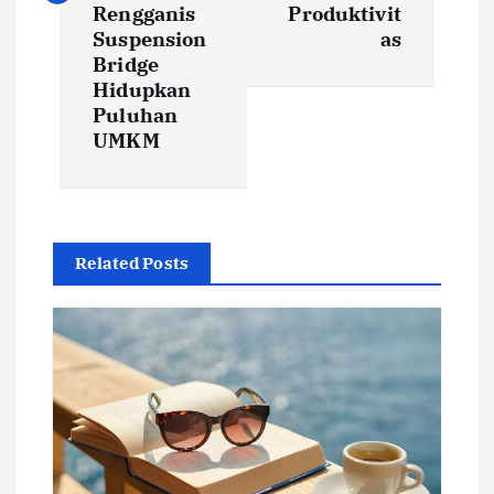
Rengganis
Produktivit
n
Suspension
as
Bridge
a
Hidupkan
Puluhan
v
UMKM
i
g
Related Posts
a
t
i
o