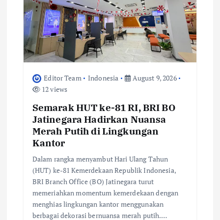
t
i
o
Editor Team
Indonesia
August 9, 2026
n
12 views
Semarak HUT ke-81 RI, BRI BO
Jatinegara Hadirkan Nuansa
Merah Putih di Lingkungan
Kantor
Dalam rangka menyambut Hari Ulang Tahun
(HUT) ke-81 Kemerdekaan Republik Indonesia,
BRI Branch Office (BO) Jatinegara turut
memeriahkan momentum kemerdekaan dengan
menghias lingkungan kantor menggunakan
berbagai dekorasi bernuansa merah putih.…