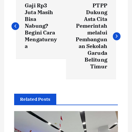
P
Gaji Rp3
PTPP
o
Juta Masih
Dukung
Bisa
Asta Cita
s
Nabung?
Pemerintah
Begini Cara
melalui
t
Mengaturny
Pembangun
a
an Sekolah
Garuda
n
Belitung
Timur
a
v
i
Related Posts
g
a