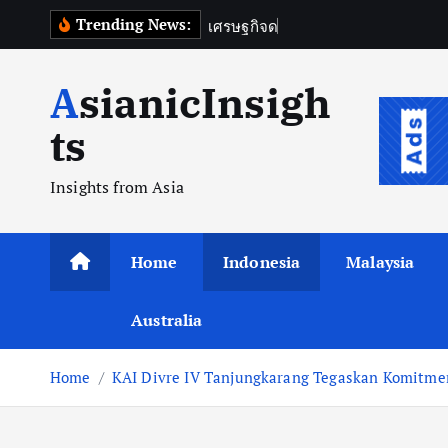
Skip
Trending News:
เ
ศ
ร
ษ
ฐ
ก
จ
ด
จ
ท
ล
ข
อ
to
content
AsianicInsigh
ts
Insights from Asia
Home
Indonesia
Malaysia
Australia
Home
KAI Divre IV Tanjungkarang Tegaskan Komitmen