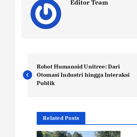
Editor Team
P
Robot Humanoid Unitree: Dari
o
Otomasi Industri hingga Interaksi
Publik
s
t
Related Posts
n