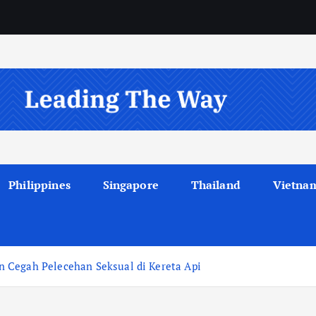
Philippines
Singapore
Thailand
Vietna
 Cegah Pelecehan Seksual di Kereta Api