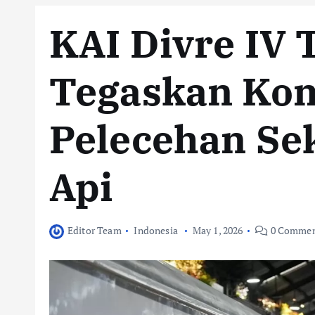
KAI Divre IV
Tegaskan Ko
Pelecehan Sek
Api
Editor Team
Indonesia
May 1, 2026
0 Commen