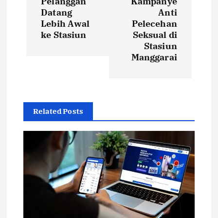
Pelanggan
Kampanye
n
Datang
Anti
Lebih Awal
Pelecehan
a
ke Stasiun
Seksual di
Stasiun
v
Manggarai
i
g
Related Posts
a
t
i
o