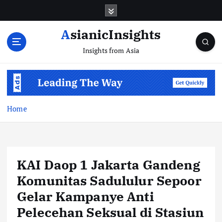
Skip
to
content
AsianicInsights
Insights from Asia
Home
KAI Daop 1 Jakarta Gandeng
Komunitas Sadululur Sepoor
Gelar Kampanye Anti
Pelecehan Seksual di Stasiun