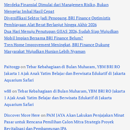
Merdeka Finansial Dimulai dari Manajemen Risiko, Bukan
Mengejar Imbal Hasil Cepat
Diversifikasi Sektor Jadi Penopang, BRI Finance Optimistis
Pembiayaan Alat Berat Berlanjut hingga Akhir 2026
Dua Hari Menuju Penutupan GIIAS 2026, Sudah Siap Wujudkan
Mobil Impian Bersama BRI Finance Belum?
Tren Home Improvement Meningkat, BRI Finance Dukung
Masyarakat Wujudkan Hunian Lebih Nyaman
Paitosgp
on
Tebar Kebahagiaan di Bulan Muharam, YBM BRI RO
Jakarta 1 Ajak Anak Yatim Belajar dan Berwisata Edukatif di Jakarta
Aquarium Safari
w88
on
Tebar Kebahagiaan di Bulan Muharam, YBM BRI RO Jakarta
1 Ajak Anak Yatim Belajar dan Berwisata Edukatif di Jakarta
Aquarium Safari
Discover More Here
on
PAM JAYA Akan Lakukan Penjajakan Minat
Pasar untuk Rencana Pemilihan Calon Mitra Strategis Proyek
Revitalisasi dan Pembangunan IPA