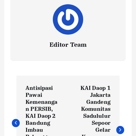
Editor Team
P
Antisipasi
KAI Daop 1
o
Pawai
Jakarta
Kemenanga
Gandeng
s
n PERSIB,
Komunitas
KAI Daop 2
Sadululur
t
Bandung
Sepoor
Imbau
Gelar