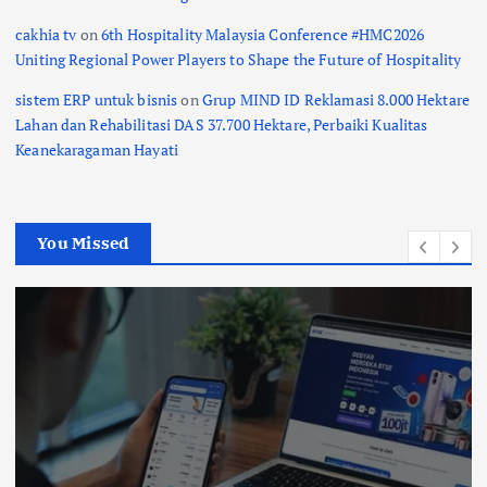
cakhia tv
on
6th Hospitality Malaysia Conference #HMC2026
Uniting Regional Power Players to Shape the Future of Hospitality
sistem ERP untuk bisnis
on
Grup MIND ID Reklamasi 8.000 Hektare
Lahan dan Rehabilitasi DAS 37.700 Hektare, Perbaiki Kualitas
Keanekaragaman Hayati
You Missed