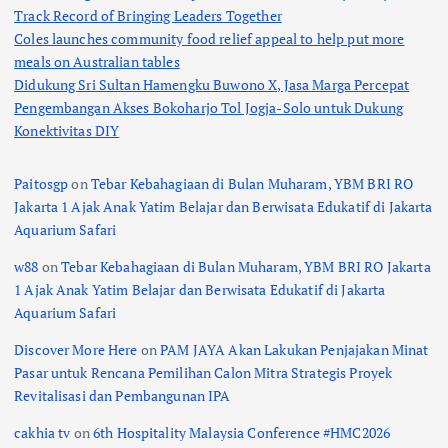
Track Record of Bringing Leaders Together
Coles launches community food relief appeal to help put more
meals on Australian tables
Didukung Sri Sultan Hamengku Buwono X, Jasa Marga Percepat
Pengembangan Akses Bokoharjo Tol Jogja-Solo untuk Dukung
Konektivitas DIY
Paitosgp
on
Tebar Kebahagiaan di Bulan Muharam, YBM BRI RO
Jakarta 1 Ajak Anak Yatim Belajar dan Berwisata Edukatif di Jakarta
Aquarium Safari
w88
on
Tebar Kebahagiaan di Bulan Muharam, YBM BRI RO Jakarta
1 Ajak Anak Yatim Belajar dan Berwisata Edukatif di Jakarta
Aquarium Safari
Discover More Here
on
PAM JAYA Akan Lakukan Penjajakan Minat
Pasar untuk Rencana Pemilihan Calon Mitra Strategis Proyek
Revitalisasi dan Pembangunan IPA
cakhia tv
on
6th Hospitality Malaysia Conference #HMC2026