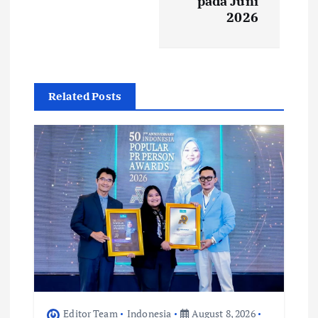
pada Juni
2026
v
i
g
Related Posts
a
t
i
o
n
Editor Team
Indonesia
August 8, 2026