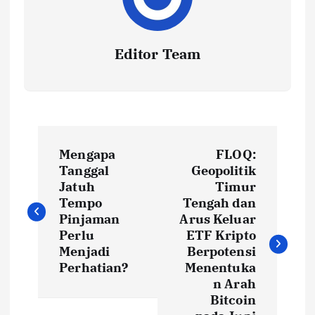
Editor Team
P
Mengapa
FLOQ:
o
Tanggal
Geopolitik
Jatuh
Timur
s
Tempo
Tengah dan
Pinjaman
Arus Keluar
t
Perlu
ETF Kripto
Menjadi
Berpotensi
Perhatian?
Menentuka
n
n Arah
Bitcoin
a