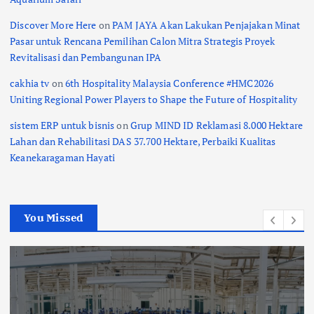
Discover More Here
on
PAM JAYA Akan Lakukan Penjajakan Minat
Pasar untuk Rencana Pemilihan Calon Mitra Strategis Proyek
Revitalisasi dan Pembangunan IPA
cakhia tv
on
6th Hospitality Malaysia Conference #HMC2026
Uniting Regional Power Players to Shape the Future of Hospitality
sistem ERP untuk bisnis
on
Grup MIND ID Reklamasi 8.000 Hektare
Lahan dan Rehabilitasi DAS 37.700 Hektare, Perbaiki Kualitas
Keanekaragaman Hayati
You Missed