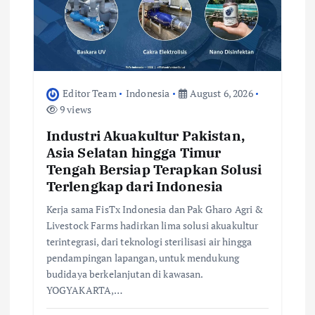
t
i
o
Editor Team
Indonesia
August 6, 2026
9 views
n
Industri Akuakultur Pakistan,
Asia Selatan hingga Timur
Tengah Bersiap Terapkan Solusi
Terlengkap dari Indonesia
Kerja sama FisTx Indonesia dan Pak Gharo Agri &
Livestock Farms hadirkan lima solusi akuakultur
terintegrasi, dari teknologi sterilisasi air hingga
pendampingan lapangan, untuk mendukung
budidaya berkelanjutan di kawasan.
YOGYAKARTA,…