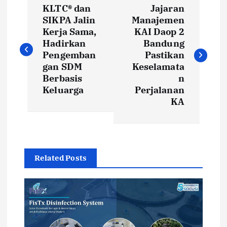
KLTC® dan
Jajaran
o
SIKPA Jalin
Manajemen
Kerja Sama,
KAI Daop 2
s
Hadirkan
Bandung
Pengemban
Pastikan
t
gan SDM
Keselamata
Berbasis
n
Keluarga
Perjalanan
n
KA
a
v
Related Posts
i
g
a