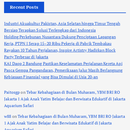
Recent Posts
Industri Akuakultur Pakistan, Asia Selatan hingga Timur Tengah
Bersiap Terapkan Solusi Terlengkap dari Indonesia
Holding Perkebunan Nusantara Dukung Penciptaan Lapangan
Kerja, PTPN I Serap 15–20 Ribu Pekerja di Pabrik Tembakau
Rayakan 10 Tahun Perjalanan, Inspire Artistry Hadirkan Block
Party Terbesar di Jakarta
KAI Daop 2 Bandung Pastikan Keselamatan Perjalanan Kereta Api
Pasca Gempa Pangandaran, Pemeriksaan Jalur Masih Berlangsung
Kebiasaan Finansial yang Bisa Dimulai di Usia 20-an
Paitosgp
on
Tebar Kebahagiaan di Bulan Muharam, YBM BRI RO
Jakarta 1 Ajak Anak Yatim Belajar dan Berwisata Edukatif di Jakarta
Aquarium Safari
w88
on
Tebar Kebahagiaan di Bulan Muharam, YBM BRI RO Jakarta
1 Ajak Anak Yatim Belajar dan Berwisata Edukatif di Jakarta
Aquarium Safari