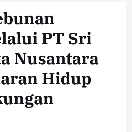
ebunan
alui PT Sri
a Nusantara
aran Hidup
gkungan