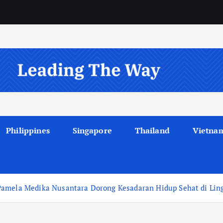
Philippines
Singapore
Thailand
Vietna
 Pamela Medika Nusantara Dorong Kesadaran Hidup Sehat di Li