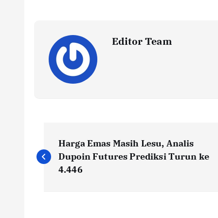
Editor Team
P
Harga Emas Masih Lesu, Analis
o
Dupoin Futures Prediksi Turun ke
4.446
s
t