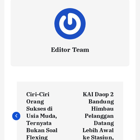
Editor Team
P
Ciri-Ciri
KAI Daop 2
o
Orang
Bandung
Sukses di
Himbau
s
Usia Muda,
Pelanggan
Ternyata
Datang
t
Bukan Soal
Lebih Awal
Flexing
ke Stasiun,