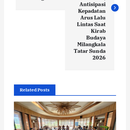
Antisipasi
n
Kepadatan
Arus Lalu
a
Lintas Saat
Kirab
v
Budaya
Milangkala
i
Tatar Sunda
2026
g
a
t
Related Posts
i
o