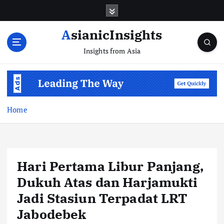
Skip
to
content
AsianicInsights
Insights from Asia
Home
Hari Pertama Libur Panjang,
Dukuh Atas dan Harjamukti
Jadi Stasiun Terpadat LRT
Jabodebek