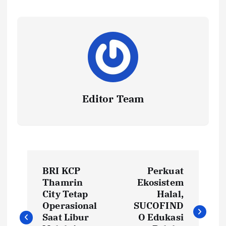
Editor Team
P
BRI KCP
Perkuat
o
Thamrin
Ekosistem
City Tetap
Halal,
s
Operasional
SUCOFIND
Saat Libur
O Edukasi