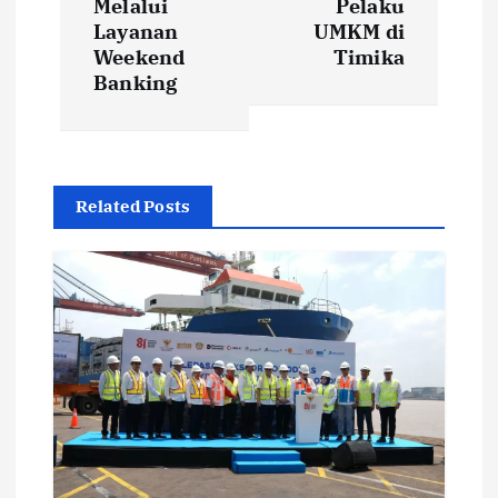
t
Melalui
Pelaku
Layanan
UMKM di
Weekend
Timika
n
Banking
a
v
Related Posts
i
g
a
t
i