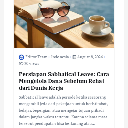
Editor Team
Indonesia
August 8, 2026
20 views
Persiapan Sabbatical Leave: Cara
Mengelola Dana Sebelum Rehat
dari Dunia Kerja
Sabbatical leave adalah periode ketika seseorang
mengambil jeda dari pekerjaan untuk beristirahat,
belajar, bepergian, atau mengejar tujuan pribadi
dalam jangka waktu tertentu. Karena selama masa
tersebut pendapatan bisa berkurang atau…