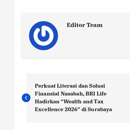
Editor Team
P
Perkuat Literasi dan Solusi
o
Finansial Nasabah, BRI Life
Hadirkan “Wealth and Tax
s
Excellence 2026” di Surabaya
t