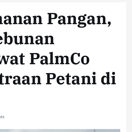
hanan Pangan,
ebunan
wat PalmCo
raan Petani di
ts