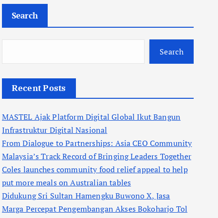
Search
Search
Recent Posts
MASTEL Ajak Platform Digital Global Ikut Bangun
Infrastruktur Digital Nasional
From Dialogue to Partnerships: Asia CEO Community
Malaysia’s Track Record of Bringing Leaders Together
Coles launches community food relief appeal to help
put more meals on Australian tables
Didukung Sri Sultan Hamengku Buwono X, Jasa
Marga Percepat Pengembangan Akses Bokoharjo Tol