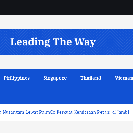
Philippines
Singapore
Thailand
Vietna
 Nusantara Lewat PalmCo Perkuat Kemitraan Petani di Jambi