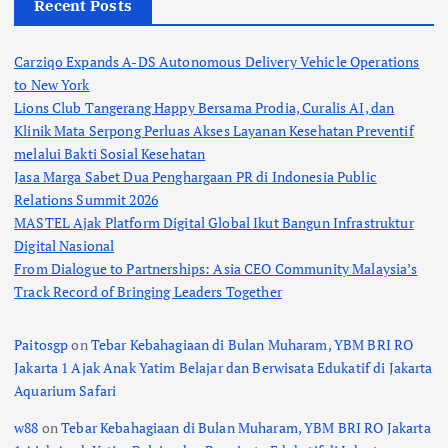
Recent Posts
Carziqo Expands A-DS Autonomous Delivery Vehicle Operations
to New York
Lions Club Tangerang Happy Bersama Prodia, Curalis AI, dan
Klinik Mata Serpong Perluas Akses Layanan Kesehatan Preventif
melalui Bakti Sosial Kesehatan
Jasa Marga Sabet Dua Penghargaan PR di Indonesia Public
Relations Summit 2026
MASTEL Ajak Platform Digital Global Ikut Bangun Infrastruktur
Digital Nasional
From Dialogue to Partnerships: Asia CEO Community Malaysia’s
Track Record of Bringing Leaders Together
Paitosgp
on
Tebar Kebahagiaan di Bulan Muharam, YBM BRI RO
Jakarta 1 Ajak Anak Yatim Belajar dan Berwisata Edukatif di Jakarta
Aquarium Safari
w88
on
Tebar Kebahagiaan di Bulan Muharam, YBM BRI RO Jakarta