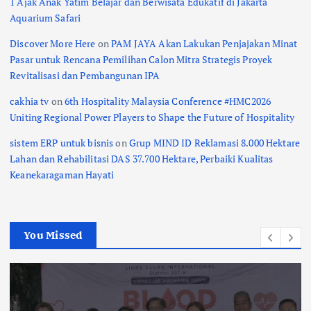
1 Ajak Anak Yatim Belajar dan Berwisata Edukatif di Jakarta
Aquarium Safari
Discover More Here
on
PAM JAYA Akan Lakukan Penjajakan Minat
Pasar untuk Rencana Pemilihan Calon Mitra Strategis Proyek
Revitalisasi dan Pembangunan IPA
cakhia tv
on
6th Hospitality Malaysia Conference #HMC2026
Uniting Regional Power Players to Shape the Future of Hospitality
sistem ERP untuk bisnis
on
Grup MIND ID Reklamasi 8.000 Hektare
Lahan dan Rehabilitasi DAS 37.700 Hektare, Perbaiki Kualitas
Keanekaragaman Hayati
You Missed