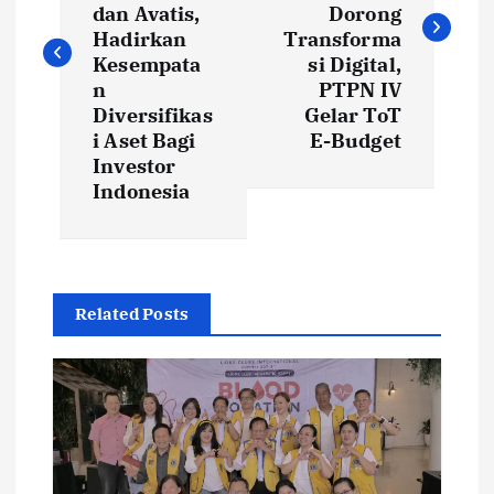
s
dan Avatis,
Dorong
t
Hadirkan
Transforma
Kesempata
si Digital,
n
PTPN IV
n
Diversifikas
Gelar ToT
i Aset Bagi
E-Budget
a
Investor
Indonesia
v
i
g
Related Posts
a
t
i