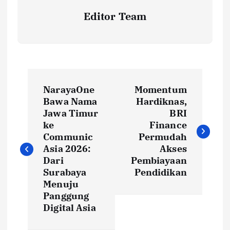
Editor Team
P
NarayaOne
Momentum
o
Bawa Nama
Hardiknas,
Jawa Timur
BRI
s
ke
Finance
Communic
Permudah
t
Asia 2026:
Akses
Dari
Pembiayaan
Surabaya
Pendidikan
n
Menuju
Panggung
a
Digital Asia