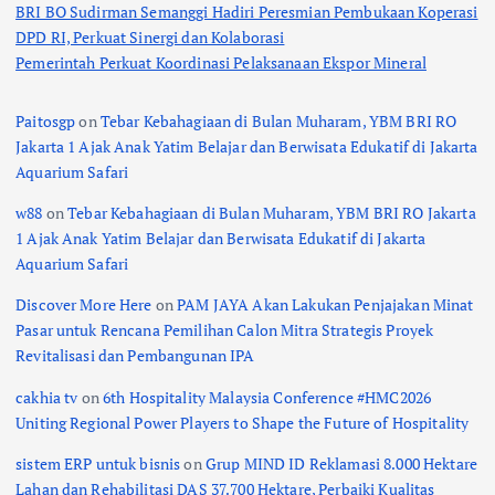
BRI BO Sudirman Semanggi Hadiri Peresmian Pembukaan Koperasi
DPD RI, Perkuat Sinergi dan Kolaborasi
Pemerintah Perkuat Koordinasi Pelaksanaan Ekspor Mineral
Paitosgp
on
Tebar Kebahagiaan di Bulan Muharam, YBM BRI RO
Jakarta 1 Ajak Anak Yatim Belajar dan Berwisata Edukatif di Jakarta
Aquarium Safari
w88
on
Tebar Kebahagiaan di Bulan Muharam, YBM BRI RO Jakarta
1 Ajak Anak Yatim Belajar dan Berwisata Edukatif di Jakarta
Aquarium Safari
Discover More Here
on
PAM JAYA Akan Lakukan Penjajakan Minat
Pasar untuk Rencana Pemilihan Calon Mitra Strategis Proyek
Revitalisasi dan Pembangunan IPA
cakhia tv
on
6th Hospitality Malaysia Conference #HMC2026
Uniting Regional Power Players to Shape the Future of Hospitality
sistem ERP untuk bisnis
on
Grup MIND ID Reklamasi 8.000 Hektare
Lahan dan Rehabilitasi DAS 37.700 Hektare, Perbaiki Kualitas