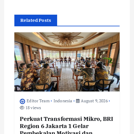
v
i
Related Posts
g
a
t
i
o
n
Editor Team
Indonesia
August 9, 2026
18 views
Perkuat Transformasi Mikro, BRI
Region 6 Jakarta 1 Gelar
Pembekalan Motivasi dan