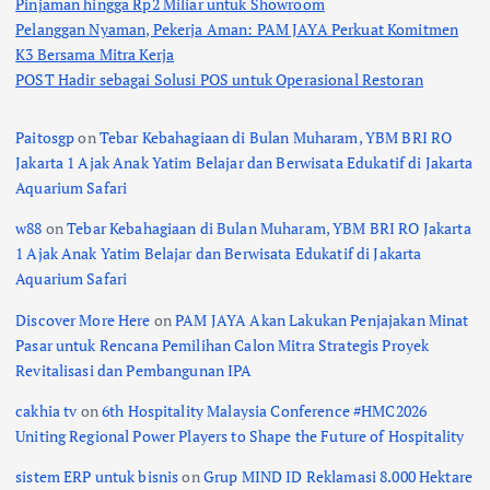
Pinjaman hingga Rp2 Miliar untuk Showroom
Pelanggan Nyaman, Pekerja Aman: PAM JAYA Perkuat Komitmen
K3 Bersama Mitra Kerja
POST Hadir sebagai Solusi POS untuk Operasional Restoran
Paitosgp
on
Tebar Kebahagiaan di Bulan Muharam, YBM BRI RO
Jakarta 1 Ajak Anak Yatim Belajar dan Berwisata Edukatif di Jakarta
Aquarium Safari
w88
on
Tebar Kebahagiaan di Bulan Muharam, YBM BRI RO Jakarta
1 Ajak Anak Yatim Belajar dan Berwisata Edukatif di Jakarta
Aquarium Safari
Discover More Here
on
PAM JAYA Akan Lakukan Penjajakan Minat
Pasar untuk Rencana Pemilihan Calon Mitra Strategis Proyek
Revitalisasi dan Pembangunan IPA
cakhia tv
on
6th Hospitality Malaysia Conference #HMC2026
Uniting Regional Power Players to Shape the Future of Hospitality
sistem ERP untuk bisnis
on
Grup MIND ID Reklamasi 8.000 Hektare