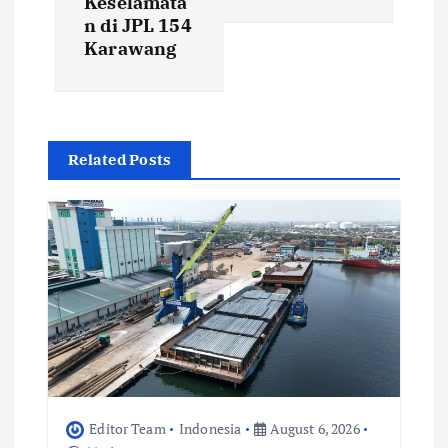
Keselamata
v
n di JPL 154
Karawang
i
g
a
Related Posts
t
i
o
n
Editor Team
Indonesia
August 6, 2026