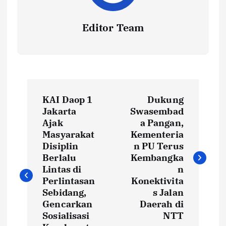
Editor Team
P
KAI Daop 1
Dukung
o
Jakarta
Swasembad
Ajak
a Pangan,
s
Masyarakat
Kementeria
Disiplin
n PU Terus
t
Berlalu
Kembangka
Lintas di
n
Perlintasan
Konektivita
n
Sebidang,
s Jalan
Gencarkan
Daerah di
a
Sosialisasi
NTT