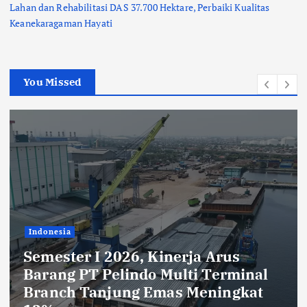
Lahan dan Rehabilitasi DAS 37.700 Hektare, Perbaiki Kualitas
Keanekaragaman Hayati
You Missed
Indonesia
deGadai Buka Cabang di Pasar
Mobil Kemayoran, Kucurkan
Pinjaman hingga Rp2 Miliar untuk